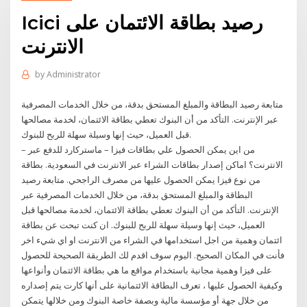
Icici رصيد بطاقة الائتمان على
الانترنت
by
Administrator
متابعة رصيد البطاقة والمبلغ المستحق بدقة، من خلال الخدمات المصرفية
عبر الإنترنت. التأكد من أن البنوك تعطي بطاقة الائتمان، لخدمة مصالحها
قبل العميل، حيث إنها وسيلة سهلة للربح للبنوك.
– من اين يمكن الحصول علي بطاقات فيزا – ماستركارد للدفع عبر
الانترنت؟ اماكن إصدار بطاقات الشراء عبر الانترنت في السعودية. بطاقة
من نوع فيزا يمكن الحصول عليها من مصرف الراجحي. متابعة رصيد
البطاقة والمبلغ المستحق بدقة، من خلال الخدمات المصرفية عبر
الإنترنت. التأكد من أن البنوك تعطي بطاقة الائتمان، لخدمة مصالحها قبل
العميل، حيث إنها وسيلة سهلة للربح للبنوك. ان كنت تبحت عن بطاقة
ائتمان وهمية من اجل استخدامها في الشراء من الانترنت او اي شيء اخر
فأنت في المكان الصحيح. اليوم سوف اقدم لك الطريقة الصحيحة للحصول
على فيزا وهمية مجانية باستخدام مواقع ما هي بطاقة الائتمان وأنواعها
وكيفية الحصول عليها ، تعرف البطاقة الائتمانية على أنها كارت يتم إصداره
من خلال جهة أو مؤسسة مالية وبصفة خاصة البنوك ومن خلالها يتمكن