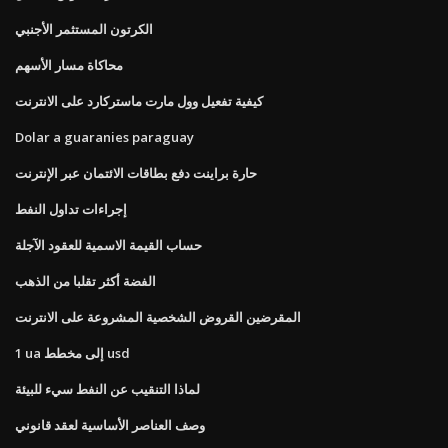
الكرتون المستثمر الأجنبي
محاكاة مسار الأسهم
كيفية تفعيل وول مارت ماستركارد على الانترنت
Dolar a guaranies paraguay
حارة براينت دفع بطاقات الائتمان عبر الإنترنت
إجراءات تداول النفط
حساب القيمة الاسمية للعقود الآجلة
الفضة أكثر تقلبا من الذهب
المقرضين القروض الشخصية المشروعة على الانترنت
1 ua إلى مخطط usd
لماذا التنقيب عن النفط سيء للبيئة
وصف العناصر الأساسية لعقد قانوني