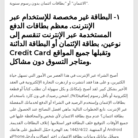
الائتمان" أو "بطاقات ائتمان بدون رسوم سنوية".
١- البطاقة غير مخصصة للإستخدام عبر
الإنترنت. معظم بطاقات الدفع
المستخدمة عبر الإنترنت تنقسم إلى
نوعين، بطاقة الإئتمان أو البطاقة الدائنة
Credit Card وتقبلها جميع المواقع
ومتاجر التسوق دون مشاكل.
أصبح الشراء عبر الإنترنت في هذا العصر من الأمور التي تسهل حياة
الكثيرين، و على هذا فقد انتشرت و ازدهرت التجارة الإلكترونية في العقد
الأخير بشكل كبير. لقد أصبح بإمكانك و بكل سهولة أن تطلب كتاباً أو قطعة
إلكترونية أو بأقل رسوم إضافية(3%), اشحن رصيدك في ون كارد باستخدام
بطاقات الإئتمان وإستخدم الرصيد في الشراء أو الدفع لخدماتك المفضلة
عبر الإنترنت .تابع الخطوات التالية: ماهي افضل النصائح عند الحصول على
بطاقة ائتمان؟ عدم منح بطاقة الائتمان لأي شخص والمحافظة عليها في
جميع الأوقات. التوقيع خلف البطاقة فور استلامها. إتلاف البطاقات القديمة,
أو المنتهية. 22‏‏/4‏‏/1442 بعد الهجرة حمّل التطبيق على هاتفك Android
وiPhoneوسجّل بياناتك وبيانات بطاقة الائتمان، إختر اتصالات وأدخل