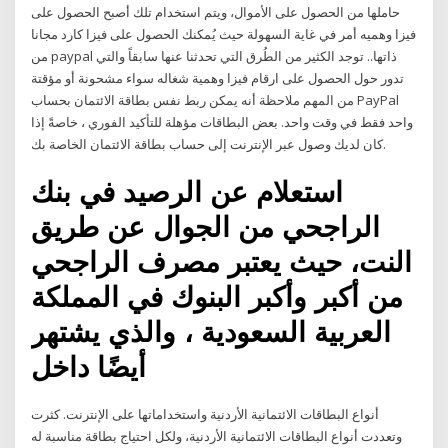
حاملها من الحصول على الأموال، ويتم استخدام تلك أصبح الحصول على
فيزا وهميه أمر في غاية السهولة حيث يُمكنك الحصول على فيزا كارد مجانا
من paypal ذاتها.. توجد الكثير من الطُرق التي تحدثنا عنها سابقاً والتي
تدور حول الحصول على ارقام فيزا وهمية شغاله سواء مشحونة أو مؤقتة
من المهم ملاحظة أنه يمكن ربط نفس بطاقة الائتمان بحساب PayPal
واحد فقط في وقت واحد. بعض البطاقات مؤهلة للتأكيد الفوري ، خاصةً إذا
كان لديك وصول عبر الإنترنت إلى حساب بطاقة الائتمان الخاصة بك.
استعلام عن الرصيد في بنك
الراجحي من الجوال عن طريق
النت، حيث يعتبر مصرف الراجحي
من أكبر وأكبر البنوك في المملكة
العربية السعودية ، والذي يشتهر
أيضًا داخل
أنواع البطاقات الائتمانية الأردنية واستخداماتها على الإنترنت. كثرت
وتعددت أنواع البطاقات الائتمانية الأردنية، ولكل احتياج بطاقة مناسبة له