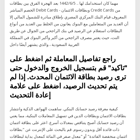
مهما كان استخدامك لها .. 5‏‏/6‏‏/1442 بعد الهجرة الفرق بين بطاقات
الخصم المباشر Debit Cards - وبطاقات الائتمان Credit Cards من
المعروف قيام البنك المركزي المصري بإطلاق مبادرة للشمول المالي إلا
أن العديد من المتعاملين مع البنوك يعانون من الخلط بين العديد من أنواع
البطاقات استعلام عن الرصيد في بنك الراجحي من الجوال عن طريق
النت، حيث يعتبر مصرف الراجحي من أكبر وأكبر البنوك في المملكة
العربية السعودية ، والذي يشتهر أيضًا داخل
راجع تفاصيل المعاملة ثم اضغط على
"تاكيد" قم بتسجيل الخروج والدخول حتى
ترى رصيد بطاقة الائتمان المحدث. إذا لم
يتم تحديث الرصيد، اضغط على علامة
إعادة التحديث
كيفية معرفة رصيد حسابك البنكي. ساهمت الهواتف الذكية وانتشار
بطاقات الائتمان وبطاقات الدين في تسهيل المعاملات البنكية، مما يعني
أن رصيد حسابك أصبح يتناقص بمعدلات أسرع. اعثر على بطاقة ائتمان
ذات فائدة أقل وبدون رسوم. قم بالبحث على الإنترنت عن "بطاقات
ائتمان منخفضة الفائدة" أو "معدل صفر في المائة كمعدل بداية لبطاقات