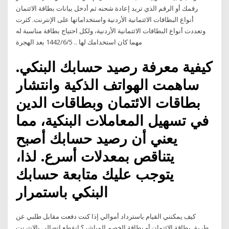
رقمك أو الرقم الذي تريد إعادة شحنه ثم أدخل بيانات بطاقة الائتمان
أنواع البطاقات الائتمانية الأردنية واستخداماتها على الإنترنت. كثرت
وتعددت أنواع البطاقات الائتمانية الأردنية، ولكل احتياج بطاقة مناسبة له
مهما كان استخدامك لها .. 5‏‏/6‏‏/1442 بعد الهجرة
كيفية معرفة رصيد حسابك البنكي.
ساهمت الهواتف الذكية وانتشار
بطاقات الائتمان وبطاقات الدين
في تسهيل المعاملات البنكية، مما
يعني أن رصيد حسابك أصبح
يتناقص بمعدلات أسرع. لذا،
يتوجب عليك متابعة حسابك
البنكي باستمرار
كيف يمكنني القيام باسترداد أموالي إذا كنت دفعت مقابل طلبي عن
طريق بطاقة الائتمان أو بطاقة الخصم المباشر؟ انقطع اتصالي بالإنترنت