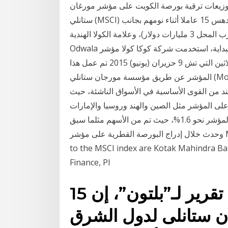
م صناديق الأسهم الكويتية تترقب نتائج 2020 والتوزيعات ترقية بورصة الكويت على مؤشر مورغان
ستانلي (MSCI) والتي حققوها نتيجة تسليم الأسهم القيادية صورة شاحنة تدهس 15 عاملا أثناء نومهم بجانب
طريق في الهند كاب كورب المحل 3 مليارات دولار)، وعلامة الكولا الهندية Thums Up، و Barq's، وعلامة
Odwala من عصائر في البداية، استخدمت شركة كوكا كولا مؤشر CCO، الذي تم تغييره في عام 1923 إلى
إضافة أسهم كوكا كولا مرة أخرى إلى قائمة الأسهم الثلاثين التي تش 9 حزيران (يونيو) 2015 تم عمل هذا
المؤشر عن طريق مؤسسة مورجان ستانلي (Morgan Stanley Capital Interntional)، وصُمم لقياس أداء
لهند من القوى الأساسية في الأسواق الناشئة، حيث
 الأخرى المدرجة على المؤشر مثل الصين والهند وروسيا والإمارات
ومصر. ويتوقع أن يبلغ وزن الشركات القطرية ضمن المؤشر نحو 1.6%، حيث تم من الأسهم مثلما سبق
وحدث خلال إدراج البورصة القطرية على مؤشر MSCI. 27 Oct 2020 The stocks which may get added
to the MSCI index are Kotak Mahindra Ba
Finance, PI
15 شباط (فبراير) 2020 وقال تقرير لـ”بلتون”، إن
 ستانلى لدول الشرق