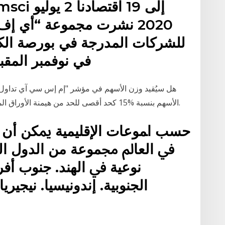
2020 نشرت مجموعة “أي إ
للشركات المدرجة في بورصة الك
مؤشر MSCI في نوفمبر ا
الأسهم بنسبة %15 كحد أقصى للحد من هيمنة الأوراق المالية الكبرى على المؤشر (لتجنب مخاطر التركُّز).
ﺣﺴﺐ اﻤﻮﻋﺎت اﻹﻗﻠﻴﻤﻴﺔ ﳝﻜﻦ أن ﺗﻀ
ﰲ اﻟﻌﺎﱂ ﳎﻤﻮﻋﺔ ﻣﻦ اﻟﺪول اﻟ
ﻧﻮﻋﻴﺔ ﰲ اﻟﻬﻨﺪ. ﺟﻨﻮب أﻓﺮﻳﻘ
اﻟﺠﻨﻮﺑﻴﺔ. إﻧﺪوﻧﻴﺴﻴﺎ. ﻧﻴﺠﻴﺮﻳﺎ