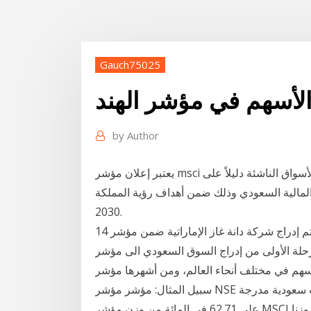
Gauch75025
by
Author
يعتبر إعلان مؤشر msci عن انضمام السوق المالية السعودية وإدراجها ضمن مؤشر الأسواق الناشئة دليلاً على
 المالية السعودي وذلك ضمن أهداف رؤية المملكة
2030.
14 أيار (مايو) 2019 كما تم إدراج شركة دانة غاز الإماراتية ضمن مؤشر MSCI للشركات الصغيرة، وإدارج
 الأولى من إدراج السوق السعودي الى مؤشر MSCI للأسواق الناشئة: تختص هذه المؤشرات باتباع
م في مختلف أنحاء العالم، ومن أشهرها مؤشر MSCI إليكم قائمة بمؤشرات سوق الأسهم العالمية على
سبيل المثال: مؤشر مؤشر NSE في الهند. 27 حزيران (يونيو) 2018 سيطرت عشر شركات سعودية مدرجة
على 62.71 في المائة من وزن مؤشر MSCI السعودية وتتصدر شركة سابك، الشركات السعودية الأكبر وزنا