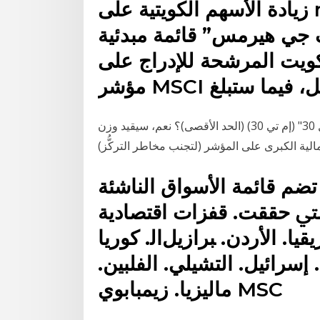
زيادة الأسهم الكويتية على msci إلى 19 اقتصادنا 2 يوليو
ف جي هيرمس” قائمة مبدئية
ويت المرشحة للإدراج على
لمقبل، فيما ستبلغ
هل سيُقيد وزن الأسهم في مؤشر "إم إس سي آي تداول 30" (إم تي 30) (الحد الأقصى)؟ نعم، سيقيد وزن
ﻢ ﻗﺎﺋﻤﺔ اﻷﺳﻮاق اﻟﻨﺎﺷﺌﺔ
ﱵ ﺣﻘﻘﺖ. ﻗﻔﺰات اﻗﺘﺼﺎدﻳﺔ
ﻴﺎ. اﻷردن. ﺒﺮازﻳﻞاﻟ. ﻛﻮرﻳﺎ
. إﺳﺮاﺋﻴﻞ. اﻟﺘﺸﻴﻠﻲ. اﻟﻔﻠﺒﻴﻦ.
ﻣﺎﻟﻴﺰﻳﺎ. زﻳﻤﺒﺎﺑﻮي MSC