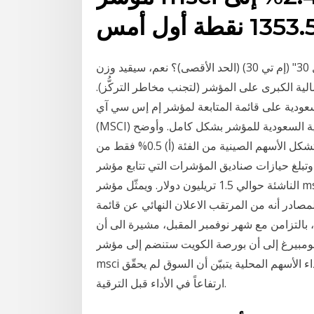
13 نقطة أول أمس
هل سيُقيد وزن الأسهم في مؤشر "إم إس سي آي تداول 30" (إم تي 30) (الحد الأقصى)؟ نعم، سيقيد وزن
وراق المالية الكبرى على المؤشر (لتجنب مخاطر التركُّز).
سعودية على قائمة المتابعة لمؤشر إم إس سي آي
(MSCI) للأسواق الناشئة، يعتبر أول خطوة لانضمام السوق المالية السعودية للمؤشر بشكل كامل. وأوضح
محمد القويز نائب رئيس هيئة السوق ومن المتوقع أن تشكل الأسهم الصينية من الفئة (أ) 0.5% فقط من
حيازات صناديق المؤشرات التي تتابع مؤشر "msci" للأسواق
الناشئة حوالي 1.5 تريليون دولار. ويمثّل مؤشر msci الهند 67 جهة مدرجة محلياً في الهند ويغطي نحو 85%
صادر أنه من المرتقب الاعلان النهائي عن قائمة
بالتزامن مع شهر نوفمبر المقبل، مشيرة الى أن
بلومبيرغ إلى أن بورصة الكويت ستنضم إلى مؤشر
msci للأسواق الناشئة نهاية الشهر الجاري، لكن بالنظر إلى أداء الأسهم المحلية يتبيّن أن السوق لم يحقّق
ارتفاعاً في الأداء قبل الترقية.