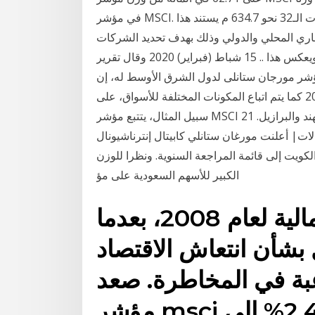
في مؤشر MSCI. وتبلغ القيمة للأسهم الحرة للشركات المرشحة للشركات الـ32 نحو 634.7 م يستند هذا
تثماري المحلي والدولي وذلك بهدف تحديد الشركات
والأفراد الأفضل أداءاً في مجال علاقات المستثمرين ويعكس هذا .. 15 شباط (فبراير) 2020 وقال تقرير
 ستانلى لدول الشرق الأوسط له، إن MSCI عادة ما تقوم فى مراجعاتها
ربع السنوية بإضافة أو استبعاد الأسهم 7 نيسان (إبريل) 2020 كما يتم اتباع المكونات المختلفة للأسواق، على
سبيل المثال، يتتبع مؤشر MSCI أداء الأسهم في دول الأسواق الناشئة مثل الصين والهند والبرازيل. 21
دنان ووكالات| أعلنت مورغان ستانلي كابيتال إنترناشيونال (MSCI) عن ضم إلى
ويت إلى قائمة المراجعة السنوية. ونظرا للوزن
الكبير للأسهم السعودية على مؤ
مستوى سجله قبل الأزمة المالية لعام 2008، بعدما
 بشأن انتعاش الاقتصاد
رغبة في المخاطرة. صعد
مؤشر msci للأسواق الناشئة بنسبة 2.4% إلى