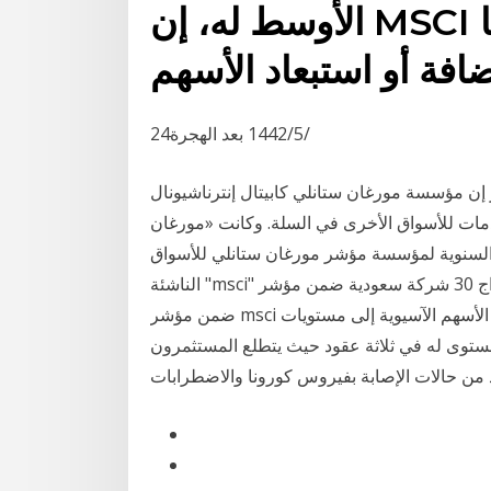
الأوسط له، إن MSCI عادة ما تقوم فى مراجعاتها
24‏‏/5‏‏/1442 بعد الهجرة
 مورغان ستانلي كابيتال إنترناشيونال (MSCI)، تتجه لتقليص وزن الأسهم
صدمات للأسواق الأخرى في السلة. وكانت «مورغان
لمراجعة نصف السنوية لمؤسسة مؤشر مورغان ستانلي للأسواق
الناشئة "msci" عن إدراج 30 شركة سعودية ضمن مؤشر msci القياسي العالمي والتي تمثل وزن 1.42%
ضمن مؤشر msci للأسواق الناشئة. متابعة الخليج 365 - ابوظبي - ارتفعت الأسهم الآسيوية إلى مستويات
مستوى له في ثلاثة عقود حيث يتطلع المستثمرون
د من حالات الإصابة بفيروس كورونا والاضطرابات