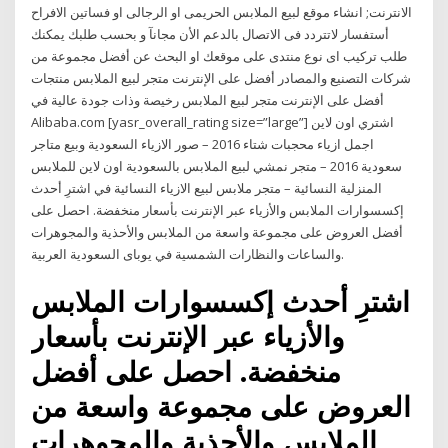
الانترنت; انشاء موقع لبيع الملابس الحريمى او الرجالى او فساتين الافراح
أستفسار لاتتردد فى الاتصال بالدعم الأن مجانآ و بحسب طلبك يمكنك
طلب تركيب اى نوع منتدى على موقعك او البحث عن أفضل مجموعة من
شركات التصنيع والمصادر أفضل على الإنترنت متجر لبيع الملابس منتجات
أفضل على الإنترنت متجر لبيع الملابس رخيصة وذات جودة عالية في
Alibaba.com [yasr_overall_rating size=”large”] اشتري اون لاين
اجمل ازياء محجبات شتاء 2016 – صور الازياء السعودية وبيع متاجر
سعودية 2016 – متجر نمشي لبيع الملابس بالسعودية اون لاين للملابس
المنزلية النسائية – متجر ملابس لبيع الازياء النسائية في اشترِ أحدث
إكسسوارات الملابس والأزياء عبر الإنترنت بأسعار منخفضة. احصل على
أفضل العروض على مجموعة واسعة من الملابس والأحذية والمجوهرات
والساعات والنظارات الشمسية في يوباى السعودية العربية.
اشترِ أحدث إكسسوارات الملابس
والأزياء عبر الإنترنت بأسعار
منخفضة. احصل على أفضل
العروض على مجموعة واسعة من
الملابس والأحذية والمجوهرات