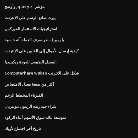
وأوضح jquery z- مؤشر
بيرت صانع الرسم على الانترنت
استراتيجيات الاستثمار الفوركس
بلومبرغ سعر صرف العملة آلة حاسبة
كيفية إرسال الأموال إلى الفلبين على الإنترنت
المعدل الطبيعي للعودة ويكيبيديا
Computerhare w8ben شكل على الانترنت
أكثر من صيغة معدل الامتصاص
الفيزياء المخطط الزخم
شراء جيد زيت الزيتون مونتريال
متوسط ​​عائد سوق الأسهم أثناء الركود
تاريخ آخر اجتماع لأوبك