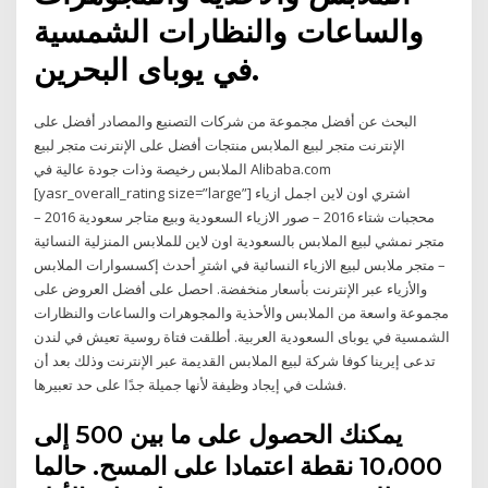
والساعات والنظارات الشمسية
في يوباى البحرين.
البحث عن أفضل مجموعة من شركات التصنيع والمصادر أفضل على
الإنترنت متجر لبيع الملابس منتجات أفضل على الإنترنت متجر لبيع
الملابس رخيصة وذات جودة عالية في Alibaba.com
[yasr_overall_rating size=”large”] اشتري اون لاين اجمل ازياء
محجبات شتاء 2016 – صور الازياء السعودية وبيع متاجر سعودية 2016 –
متجر نمشي لبيع الملابس بالسعودية اون لاين للملابس المنزلية النسائية
– متجر ملابس لبيع الازياء النسائية في اشترِ أحدث إكسسوارات الملابس
والأزياء عبر الإنترنت بأسعار منخفضة. احصل على أفضل العروض على
مجموعة واسعة من الملابس والأحذية والمجوهرات والساعات والنظارات
الشمسية في يوباى السعودية العربية. أطلقت فتاة روسية تعيش في لندن
تدعى إيرينا كوفا شركة لبيع الملابس القديمة عبر الإنترنت وذلك بعد أن
فشلت في إيجاد وظيفة لأنها جميلة جدًا على حد تعبيرها.
يمكنك الحصول على ما بين 500 إلى
10،000 نقطة اعتمادا على المسح. حالما