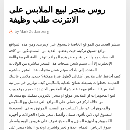
روس متجر لبيع الملابس على
الانترنت طلب وظيفة
by
Mark Zuckerberg
تنتشر العديد من المواقع الخاصة بالتسوق عبر الإنترنت، ومن هذه المواقع
مواقع تسوق تركية، حيث يفضلها العديد من المستهلكين من كافة
الجنسيات ومنها العربية، وبعض هذه المواقع تتوفر باللغة العربية واللغة
الإنجليزية إلا أن. سيتم شحن منتجات هذا المتجر مباشرة من الولايات
المتحدة إلى بلدك. سيتم شحن منتجات هذا المتجر مباشرة
كيف أحافظ على ملابس أطفالي لأطول فترة ممكنة؟ جددي ملابس عائلتك
القديمة بخطوات بسيطة نصائح للعناية بالملابس كيف توفرين في ميزانية
الملابس 10 نصائح مهمة عند شراء الملابس الجديدة تصميم موقع ويب
لبيع المجوهرات او الملابس.موقع او متجر الكتروني يمكنك بيع منتجاتك
من خلاله اركز في عملي على المواقع التي تشمل بيع الملابس
والمجوهرات عن طر اكسايت هو المصدر الموثوق به في السعودية
للتسوق اون لاين بأقوى ضمان وأفضل سعر لشراء الجوالات و أجهزة
الكمبيوتر و أجهزة المنزل و المطبخ. تعرف على عروض اليوم واسعار
سوق الرياض، الدمام، جدة والخبر واشتري اونلاين! انشاء متجر على