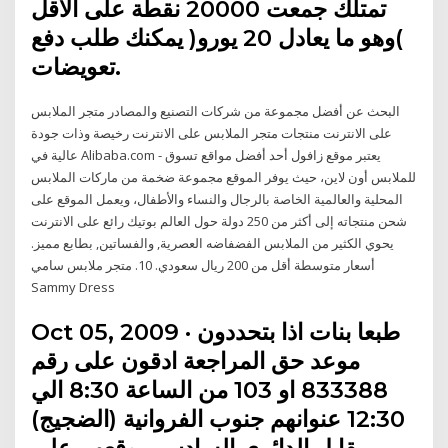
تمتلك جمعت 20000 نقطة على الأقل
)وهو ما يعادل 20 يورو( يمكنك طلب دفع
تعويضات.
البحث عن أفضل مجموعة من شركات التصنيع والمصادر متجر الملابس
على الانترنت منتجات متجر الملابس على الانترنت رخيصة وذات جودة
عالية في Alibaba.com - يعتبر موقع زافول أحد أفضل مواقع تسوق
للملابس أون لاين، حيث يوفر الموقع مجموعة ضخمة من ماركات الملابس
المحلية والعالمية الخاصة بالرجال والنساء والأطفال، ويعمل الموقع على
شحن منتجاته إلى أكثر من 250 دولة حول العالم بوتيك رائع على الانترنت
يحوي الكثير من الملابس الفضفاضه العصرية, والفساتين, بطابع مميز.
أسعار متوسطة أقل من 200 ريال سعودي. 10. متجر ملابس سامي
Sammy Dress
Oct 05, 2009 · طبعا بنات اذا بتحددون
موعد حق المراجعة ادقون على رقم
833388 او 103 من الساعة 8:30 الي
12:30 عنوانهم جنوب الفروانية (الضجيج)