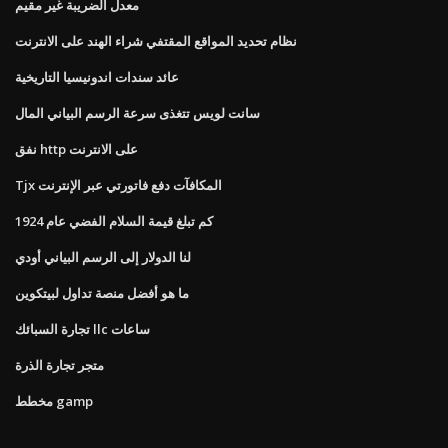
معدل الضريبة غير مقيم
نظام تحديد المواقع المقتفي شراء الهند على الانترنت
عائد سندات اندونيسيا التاريخية
سانت لويس تتغذى سرعة الرسم البياني المال
نفق http على الانترنت
Tjx المكافآت دفع فاتورتي عبر الإنترنت
كم تبلغ قيمة السلام الفضي عام 1924
لنا الدولار إلى الرسم البياني أودي
ما هو أفضل منصة تداول لبيتكوين
تجارة السبائك llc ساعات
متجر تجارة الذرة
مخطط gamp