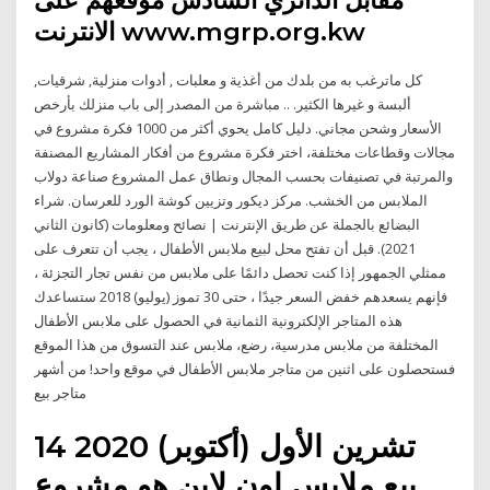
مقابل الدائري السادس موقعهم على
الانترنت www.mgrp.org.kw
كل ماترغب به من بلدك من أغذية و معلبات , أدوات منزلية, شرقيات,
ألبسة و غيرها الكثير. .. مباشرة من المصدر إلى باب منزلك بأرخص
الأسعار وشحن مجاني. دليل كامل يحوي أكثر من 1000 فكرة مشروع في
مجالات وقطاعات مختلفة، اختر فكرة مشروع من أفكار المشاريع المصنفة
والمرتبة في تصنيفات بحسب المجال ونطاق عمل المشروع صناعة دولاب
الملابس من الخشب. مركز ديكور وتزيين كوشة الورد للعرسان. شراء
البضائع بالجملة عن طريق الإنترنت | نصائح ومعلومات (كانون الثاني
2021). قبل أن تفتح محل لبيع ملابس الأطفال ، يجب أن تتعرف على
ممثلي الجمهور إذا كنت تحصل دائمًا على ملابس من نفس تجار التجزئة ،
فإنهم يسعدهم خفض السعر جيدًا ، حتى 30 تموز (يوليو) 2018 ستساعدك
هذه المتاجر الإلكترونية الثمانية في الحصول على ملابس الأطفال
المختلفة من ملابس مدرسية، رضع، ملابس عند التسوق من هذا الموقع
فستحصلون على اثنين من متاجر ملابس الأطفال في موقع واحد! من أشهر
متاجر بيع
14 تشرين الأول (أكتوبر) 2020
بيع ملابس اون لاين هو مشروع