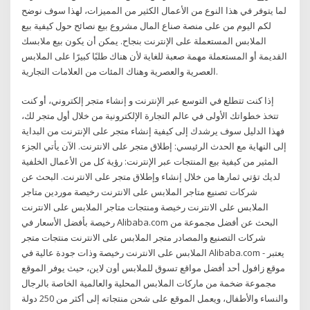
لما يتوفر في هذا النوع من الأعمال الكثير من المميزات، لهذا سوف نوضح
لكم اليوم من على منصة صناع المال مشروع بيع نصائح حول كيفية بيع
الملابس المستعملة على الإنترنت بنجاح. يمكن أن يكون بيع ملابسك
القديمة أو المستعملة مهمة صعبة للغاية لأن هناك طلبًا كبيرًا على الملابس
العصرية والعصرية وهناك المئات من العلامات التجارية.
إذا كنت تتطلع في التوسع عبر الإنترنت و إنشاء متجر إلكتروني، أو كنت
تتخذ خطواتك الأولى في عالم التجارة الإلكترونية من خلال أول متجر لك،
فهذا الدليل سوف يرشدك إلى كيفية إنشاء متجر على الإنترنت من البداية
إلى النهاية مع الحدث الرئيسي: إطلاق متجر على الانترنت. الآن يأتي الجزء
المثير من كيفية بيع المنتجات عبر الإنترنت: رؤية كل من الأعمال الخلفية
لديك تؤتي ثمارها من خلال إنشاء وإطلاق متجر على الانترنت. البحث عن
شركات تصنيع متاجر الملابس على الانترنت رخيصة موردين متاجر
الملابس على الانترنت رخيصة ومنتجات متاجر الملابس على الانترنت
رخيصة بأفضل الأسعار في Alibaba.com البحث عن أفضل مجموعة من
شركات التصنيع والمصادر متجر الملابس على الانترنت منتجات متجر
الملابس على الانترنت رخيصة وذات جودة عالية في Alibaba.com - يعتبر
موقع زافول أحد أفضل مواقع تسوق للملابس أون لاين، حيث يوفر الموقع
مجموعة ضخمة من ماركات الملابس المحلية والعالمية الخاصة بالرجال
والنساء والأطفال، ويعمل الموقع على شحن منتجاته إلى أكثر من 250 دولة