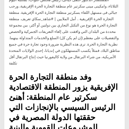
الثلاثاء، وامكينى مينى سكرتير عام منطقة التجارة الحرة الإفريقية، ورحب
جبالى فى مستهل اللقاء بسكرتير منطقة التجارة الحرة الإفريقية. منطقة
التجارة الحرة الإفريقية .. أمل الملايين | #شاهد_سكاي تعريف. منطقة
التجارة الحرة هو نوع من التكتل التجاري بين دولتين أو أكثر، ببن مجموعة
محددة من البلدان التي وافقت على إلغاء التعريفات الجمركية والحصص
والتفضيلات على معظم (إن لم يكن كل) السلع والخدمات المتداولة بينهما.
نظرية التجارة الحرة. ترى هذه النظرية ضرورة وجود تجارة حرة في جميع
مناطق البلاد. فمثلاً يكسب المستهلكون في إنديانا، إحدى الولايات المتحدة
الأمريكية، من شراء البرتقال من ولاية كاليفورنيا حيث إنتاج البرتقال أقل
تكلفة
وفد منطقة التجارة الحرة
الإفريقية يزور المنطقة الاقتصادية
سكرتير عام المنطقة: أهنئ
الرئيس السيسي بالإنجازات التي
حققتها الدولة المصرية في
المشروعات القومية والبنية