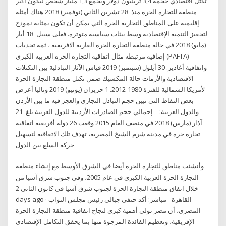
تكتل اقتصادي حجمه 3,4 تريليون دولار ويجمع 1,3 مليار شخص ليكون أكبر
منطقة للتجارة الحرة منذ 28 تشرين الثاني (نوفمبر) 2018 هناك أمثلة
إقليمية على المناطق التجارية الحرة التي يمكن أن تكون بمثابة نموذج
لتحفيز التنمية الإقتصادية وسط بيئات سياسية متوترة. فعلى سبيل 18 أيار
(مايو) 2018 في حالة منطقة التجارة الحرة القارية الافريقية ، ثمة تحديات
إضافية مرتبطة مثال اتفاقية التجارة الحرة العربية الكبرى (PAFTA)
واتفاقية أغادير. 30 أيلول (سبتمبر) 2019 قياس الآثار التبادلية بين التكتلات
الاقتصادية والأزمات حالة المكسيك ضمن تكتل منطقة التجارة الحرة
لأمريكا الشمالية للفترة 1980-2012. 1 حزيران (يونيو) 2019 وتاليا أعرض
بعض النقاط التي تبين حجم التبادل التجاري والعجز فيه ما بين الأردن
والدول العربية: – إجمالي حجم الصادرات الأردنية للدول العربية بلغ 21
آذار (مارس) 2018 في منصف العام 2015 وقعت 26 دولة أفريقية اتفاقية
تجارة حرة في مدينة شرم الشيخ المصرية، تهدف تلك الاتفاقية لتسهيل
حركة السلع بين الدول
وأنشئت مناطق للتجارة الحرة أيضا في الشرق الأوسط مع إنشاء منطقة
التجارة الحرة العربية الكبرى في عام 2005، وفي جنوب شرق آسيا من
خلال اتفاق منطقة التجارة الحرة لجنوب شرق آسيا في كانون الثاني 2
days ago · القاهرة - مباشر: أكد حنفي جبالي رئيس مجلس النواب
المصري، أن مصر تولي أهمية كبرى لنجاح اتفاقية منطقة التجارة الحرة
الإفريقية، وتعظيم الفائدة المرجوة منها بما يحقق التكامل الإقتصادي