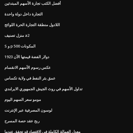
أفضل الكتب تجارة الأسهم المبتدئين
التجارة داخل دولة واحدة
اللادول منطقة التجارة الحرة اللوائح
منزل تصنيف a2
S و p 500 المكونات
1923 دولار الفضة قيمتها الآن
عكس رسوم الأسهم الانقسام
عمق بئر النفط في ولاية تكساس
تداول الأسهم في روث الجيش الجمهوري الايرلندي
مومو سعر السهم اليوم
لوسون المصرفية عبر الإنترنت
ربح عقد حصة المسرح
معدل العمالة الكاملة في الاقتصاد قد تحقق عندما