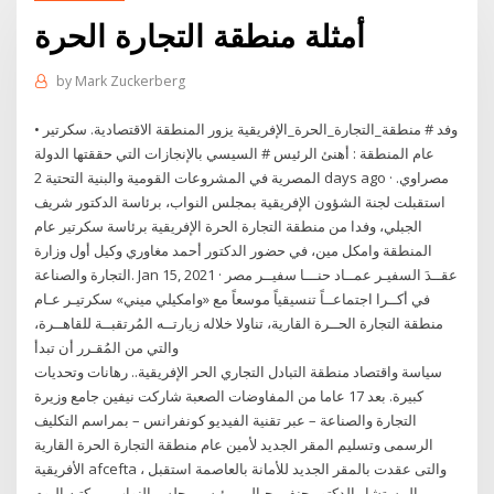
أمثلة منطقة التجارة الحرة
by
Mark Zuckerberg
• وفد # منطقة_التجارة_الحرة_الإفريقية يزور المنطقة الاقتصادية. سكرتير
عام المنطقة : أهنئ الرئيس # السيسي بالإنجازات التي حققتها الدولة
المصرية في المشروعات القومية والبنية التحتية 2 days ago · مصراوي.
استقبلت لجنة الشؤون الإفريقية بمجلس النواب، برئاسة الدكتور شريف
الجبلي، وفدا من منطقة التجارة الحرة الإفريقية برئاسة سكرتير عام
المنطقة وامكل مين، في حضور الدكتور أحمد مغاوري وكيل أول وزارة
التجارة والصناعة. Jan 15, 2021 · عقــدَ السفيـر عمــاد حنـــا سفيــر مصر
في أكــرا اجتماعــاً تنسيقياً موسعاً مع «وامكيلي ميني» سكرتيـر عـام
منطقة التجارة الحــرة القارية، تناولا خلاله زيارتــه المُرتقبــة للقاهــرة،
والتي من المُقـرر أن تبدأ
سياسة واقتصاد منطقة التبادل التجاري الحر الإفريقية.. رهانات وتحديات
كبيرة. بعد 17 عاما من المفاوضات الصعبة شاركت نيفين جامع وزيرة
التجارة والصناعة – عبر تقنية الفيديو كونفرانس – بمراسم التكليف
الرسمى وتسليم المقر الجديد لأمين عام منطقة التجارة الحرة القارية
الأفريقية afcefta ، والتى عقدت بالمقر الجديد للأمانة بالعاصمة استقبل
المستشار الدكتور حنفى جبالى، رئيس مجلس النواب، بمكتبه ‏اليوم