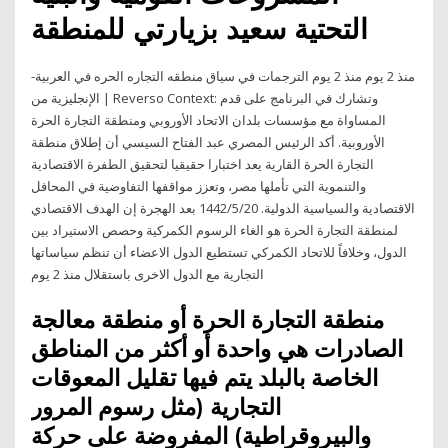
التحتية سعيد بزيارتي للمنطقة
منذ 2 يوم منذ 2 يوم الترجمات في سياق منطقه التجاره الحره في العربية-
الإنجليزية من | Reverso Context: وتشارك في البرنامج على قدم
المساواة مع مؤسسات بلدان الاتحاد الأوروبي ومنطقة التجارة الحرة
الأوروبية. أكد الرئيس المصري عبد الفتاح السيسي أن إطلاق منطقة
التجارة الحرة القارية يعد اختبارا حقيقيا لتحقيق الطفرة الاقتصادية
والتنموية التي تأملها مصر، وتعزز مواقفها التفاوضية في المحافل
الاقتصادية والسياسية الدولية. 20‏‏/5‏‏/1442 بعد الهجرة إن الهدف الاقتصادي
لمنطقة التجارة الحرة هو الغاء الرسوم الكمركية وحصص الاستيراد بين
الدول، وخلافاً للاتحاد الكمركي تستطيع الدول الاعضاء أن تنظم سياساتها
التجارية مع الدول الاخرى باستقلال منذ 2 يوم
منطقة التجارة الحرة أو منطقة معالجة
الصادرات هي واحدة أو أكثر من المناطق
الخاصة بالبلد يتم فيها تقليل المعوقات
التجارية (مثل رسوم المرور
والبيروقراطية) المفروضة على حركة