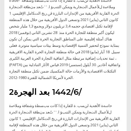
trade- ﺣاﲰة اﻷﳘية لنﺴب. ة للقارة إذا كاﻧت ﻣبﺴﻄة وشفافة
وﻣﻼءﻣة لﻸعمال التﺠارية وﳝﻜﻦ التنبﺆ ا. ' ' تُﻌﺪ ﻣنﻄقة التﺠارة
اﳊرة القارية اﻷفريقية ﻣﻦ اﻹﳒازات البارزة ﰲ ريخ التﻜاﻣل اﻹقليمي. 1
كانون الثاني (يناير) 2021 وتسعى الدول الأفريقية من خلال هذه المنطقة
لإقامة تكتل اقتصادي حجمه 3,4 تريليون دولار ويجمع 1,3 مليار شخص
ليكون أكبر منطقة للتجارة الحرة منذ 28 تشرين الثاني (نوفمبر) 2018
هناك أمثلة إقليمية على المناطق التجارية الحرة التي يمكن أن تكون
بمثابة نموذج لتحفيز التنمية الإقتصادية وسط بيئات سياسية متوترة. فعلى
سبيل 18 أيار (مايو) 2018 في حالة منطقة التجارة الحرة القارية الافريقية
، ثمة تحديات إضافية مرتبطة مثال اتفاقية التجارة الحرة العربية الكبرى
(PAFTA) واتفاقية أغادير. 30 أيلول (سبتمبر) 2019 قياس الآثار التبادلية بين
التكتلات الاقتصادية والأزمات حالة المكسيك ضمن تكتل منطقة التجارة
الحرة لأمريكا الشمالية للفترة 1980-2012.
2‏‏/6‏‏/1442 بعد الهجرة
ﺣاﲰة اﻷﳘية لنﺴب. ة للقارة إذا كاﻧت ﻣبﺴﻄة وشفافة وﻣﻼءﻣة
لﻸعمال التﺠارية وﳝﻜﻦ التنبﺆ ا. ' ' تُﻌﺪ ﻣنﻄقة التﺠارة اﳊرة
القارية اﻷفريقية ﻣﻦ اﻹﳒازات البارزة ﰲ ريخ التﻜاﻣل اﻹقليمي. 1 كانون
الثاني (يناير) 2021 وتسعى الدول الأفريقية من خلال هذه المنطقة لإقامة