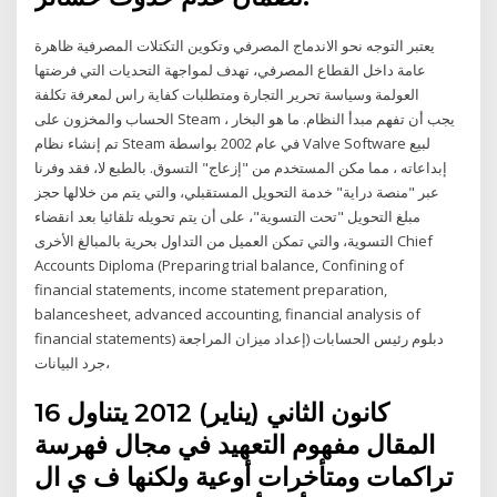
يعتبر التوجه نحو الاندماج المصرفي وتكوين التكتلات المصرفية ظاهرة
عامة داخل القطاع المصرفي، تهدف لمواجهة التحديات التي فرضتها
العولمة وسياسة تحرير التجارة ومتطلبات كفاية راس لمعرفة تكلفة
الحساب والمخزون على Steam ، يجب أن تفهم مبدأ النظام. ما هو البخار
تم إنشاء نظام Steam في عام 2002 بواسطة Valve Software لبيع
إبداعاته ، مما مكن المستخدم من "إزعاج" التسوق. بالطبع لا، فقد وفرنا
عبر "منصة دراية" خدمة التحويل المستقبلي، والتي يتم من خلالها حجز
مبلغ التحويل "تحت التسوية"، على أن يتم تحويله تلقائيا بعد انقضاء
التسوية، والتي تمكن العميل من التداول بحرية بالمبالغ الأخرى Chief
Accounts Diploma (Preparing trial balance, Confining of
financial statements, income statement preparation,
balancesheet, advanced accounting, financial analysis of
financial statements) دبلوم رئيس الحسابات (إعداد ميزان المراجعة
،جرد البيانات
16 كانون الثاني (يناير) 2012 يتناول
المقال مفهوم التعهيد في مجال فهرسة
تراكمات ومتأخرات أوعية ولكنها ف ي ال