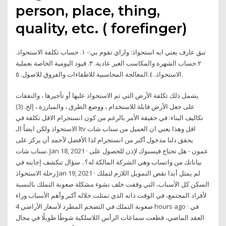
person, place, thing,
quality, etc. ( forefinger)
تبق عارف يعني ايه استحواذ: وازاي تقوم بي:- ١. حساب تكلفة الاستحواذ.
٢.حساب الشهرة والمكاسب الغير عادية. ٣. قيود اليومية الخاصة بعملية
الاستحواذ. ٤.المعالجة المحاسبية للاطفاءات والفروق للاصول. ٥.
يشمل ذلك تكلفة الأرض التي تم الاستحواذ عليها أو تأجيرها ، والنفقات
على جعل الأرض قابلة للاستخدام ، ووضع الطرق ، والمبارزة ، إلخ. (3)
تكاليف البناء: في حقيقة الأمر بالرغم من كون انستجرام الاقل تكلفة في
الاستحواذ ولكن ايضاً الـ ltv اقل وهذا يعني ان العميل من سناب شات
يحقق دلنا مدخول أكبر من انستجرام لذا الأفضل لأحمد أن يركز على
سناب شات. Jan 18, 2021 · عمون - هل تحتاج فيسبوك لإذن للحصول على
بياناتك من واتساب وهي الشركة المالكة له؟.. سؤال تنكشف إجابته في
رحلة الاستحواذ Jan 19, 2021 · لم يمثل أبدا نقص التمويل اللازم لتملك
السكن كل الأسباب، التي وقفت خلف نشوء مشكلة صعوبة التملك بالنسبة
لأفراد المجتمع، في الوقت ذاته الذي تمثلت خلاله أكبر وأهم الأسباب وراء
صعوبة التملك في التضخم المطرد لأسعار الأراضي 4 hours ago · في
العقد الماضي، قطعت سماعات الرأس اللاسلكية شوطًا طويلًا في مجال