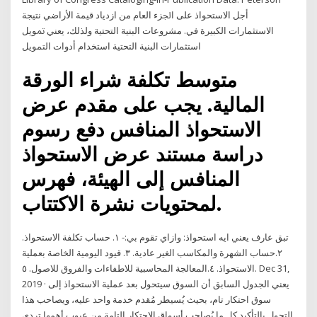
ﺃﺟﻞ ﺍﻻﺳﺘﺤﻮﺍﺫ ﻋﻠﻰ ﺍﳉﺰﺀ ﺍﻟﻌﺎﻡ ﻣﻦ ﺍﺯﺩﻳﺎﺩ ﻗﻴﻤﺔ ﺍﻷﺭﺍﺿﻲ ﻧﺘﻴﺠﺔ
ﺍﻻﺳﺘﺜﻤﺎﺭﺍﺕ ﺍﻟﻜﺒﻴﺮﺓ ﻓﻲ. ﻣﺸﺮﻭﻋﺎﺕ ﺍﻟﺒﻨﻴﺔ ﺍﻟﺘﺤﺘﻴﺔ ﻭﻟﺬﻟﻚ، ﻳﻌﻨﻲ ﲤﻮﻳﻞ
ﺍﺳﺘﺜﻤﺎﺭﺍﺕ ﺍﻟﺒﻨﻴﺔ ﺍﻟﺘﺤﺘﻴﺔ ﺍﺳﺘﺨﺪﺍﻡ ﺃﺩﻭﺍﺕ ﺍﻟﺘﻤﻮﻳﻞ
متوسط تكلفة شراء الورقة
المالية. يجب على مقدم عرض
الاستحواذ المنافس دفع رسوم
دراسة مستند عرض الاستحواذ
المنافس إلى الهيئة، فهرس
لمحتويات نشرة الاكتتاب.
تبق عارف يعني ايه استحواذ: وازاي تقوم بي:- ١. حساب تكلفة الاستحواذ.
٢.حساب الشهرة والمكاسب الغير عادية. ٣. قيود اليومية الخاصة بعملية
الاستحواذ. ٤.المعالجة المحاسبية للاطفاءات والفروق للاصول. ٥. Dec 31,
2019 · يعني الجدول السابق أن السوق سيتحول بعد عملية الاستحواذ إلى
سوق احتكار تام، بحيث يُسيطر مُقدم خدمة واحد عليه، ويصاحب هذا
التحول بالتأكيد كل ما يُصاحب أسواق الاحتكار التامة من عيوب أهمها تردي