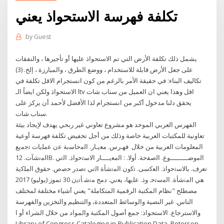
تكلفة فهرسة الاستحواذ يعني
by
Guest
يشمل ذلك تكلفة الأرض التي تم الاستحواذ عليها أو تأجيرها ، والنفقات
على جعل الأرض قابلة للاستخدام ، ووضع الطرق ، والمبارزة ، إلخ. (3)
تكاليف البناء: في حقيقة الأمر بالرغم من كون انستجرام الاقل تكلفة في
الاستحواذ ولكن ايضاً الـ ltv اقل وهذا يعني ان العميل من سناب شات
يحقق دلنا مدخول أكبر من انستجرام لذا الأفضل لأحمد أن يركز على
سناب شات.
الفهرس العربي الموحد هو مشروع تعاوني غير ربحي يهدف لإيجاد بيئة
تعاونية للمكتبات العربية خاصة وذلك من أجل تخفيض تكلفة فهرسة أوعية
المعلومات العربية من خلال ﻓﻬـﺭﺱ. ﻣﻌﻳـﺎﺭ. ﺍﻟﻣﺣﺎﺳﺑﺔ ﻋﻥ ﻋﻣﻠﻳﺎﺕ ﺗﺟﻣﻳﻊ
ﺍﻟﻣﻧﺷﺂﺕ. 12B. ﺍﻟﻣﻭﺿـــــــــﻭﻉ. ﺍﻟﺻﻔﺣﺔ. ﺃﻭﻻ. : ﺍﻟﻣﻌﻳــــﺎﺭ ﺍﻻﺳﺗﺣﻭﺍﺫ. ﺍﻟﺗﻲ
ﺗﻌﺭﻑ. ﺑﺎﻻﺳﺗﺣﻭﺍﺫ. ﺍﻟﻌﻛﺳﻰ. ﺗﻛﻭﻥ ﺍﻟﻣﻧﺷﺄﺓ ﺍﻟﺗﻲ ﺗﺻﺩﺭ ﺣﺻﺹ. ﺣﻘﻭﻕ ﺍﻟﻣﻠﻛﻳﺔ
ﻫﻲ ﺍﻟﻣﻧﺷﺄﺓ. ﺍﻟﻣﺳﺗﺣ. ﻭﺫ. ﻋﻠﻳﻬﺎ، ﻳﻌﻧﻲ. ﺩﻣﺞ ﻣﻧﺷ ﺄﺗﻳﻥ 30 تموز (يوليو) 2017
مصطلح "نظام المكتبة الرقمية المتكاملة" يعني أشياء مختلفة لمختلف
الناس. غير النصية والوسائط المتعددة، والتنظيم والتخزين والفهرسة
والاسترجاع. الاستحواذ: جمع أصول المكتبة والمواد من خلال الشراء أو ا
Library of Congress Cataloging-in-Publication Data. Peterson