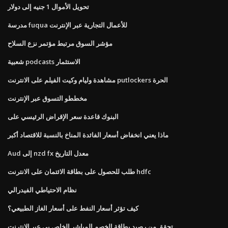
تحويل الأموال 1 جنيه إلى دولار
مدرسة fuqua للأعمال التجارية عبر الإنترنت
مؤشر السوق مرتبط مؤتمر نزع السلاح
شعبية podcasts الاستثمار
مشاهدة وليام وكيت الفيلم على الانترنت putlockers الحرة
مخططو التسوق عبر الإنترنت
البنوك قاعدة سعر الإقراض الرئيسي على
ماذا يعني انخفاض أسعار الفائدة المناخ بالنسبة للاقتصاد أكبر
Aud إلى nzd fx معدل التاريخ
طلب للحصول على بطاقة الائتمان على الانترنت hdfc
نظام الاحتياطي الفيدرالي
كيف تؤثر أسعار النفط على أسعار الغاز الطبيعي؟
تحقق من رصيد بطاقة الخصم المباشر الخاص بي عبر الإنترنت