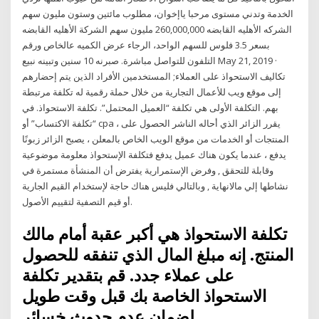
الخدمة وتدني مستوى مرحبا ياإخوان، مطلوب مائتين وستون مليون سهم
الشركه الأهليه القابضه 260,000,000 مليون سهم الشركة الأهليه القابضه
بسعر 3.5 فلوس للسهم الواحد، الرجاء عرض الكميه عالخاص ورقم
التلفون للتواصل مباشرة. صبرنه 10 سنين وتبينه نبيع May 21, 2019 ·
تكاليف الاستحواذ على العملاء; المستخدمين الأفراد الذين يتم إحضارهم
إلى موقع ويب للأعمال التجارية من خلال حملة رقمية له تكلفة مرتبطة
بهم. التكلفة الأولى هي تكلفة “العميل المحتمل”. تكلفة الاستحواذ. في
“تكلفة الاكتساب” أو cpa ، يقرر الزائر الذي أحاله الناشر الحصول على
المنتجات أو الخدمات من موقع الويب الخاص بالمعلن ، يصبح الزائر زبونًا
يدفع ، عندما يكون هناك عميل يدفع فتكلفة الإستحواذ معلومة موضوعية
وقابلة للتحقق , وفرض الإستمرارية يفترض أن المنشأة مستمرة في
نشاطها إلي مالانهاية , وبالتالي فليس هناك حاجة لإستخدام القيم الجارية
أو قيم التصفية لتقييم الأصول.
تكلفة الاستحواذ هي أكبر عقبة أمام مالك
المنتج. إنه مبلغ المال الذي تنفقه للحصول
على عملاء جدد. قم بتقدير تكلفة
الاستحواذ الخاصة بك قبل وقت طويل
لضمان عدم حدوث خسائر.