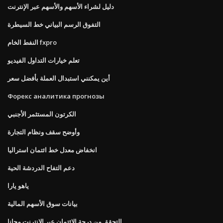
دليل لشراء الأسهم والأسهم عبر الإنترنت
التفوق الرسم البياني خط السيطرة
النفط الخام fxpro
تعلم خيارات التداول الفيديو
أين يمكنني استبدال العملة بأفضل سعر
Форекс аналитика прогнозы
الكرتون المستثمر الأجنبي
وأوضح سقف ونظام التجارة
انخفاض معدل خط ائتمان استراليا
دعم التفاح الدردشة الحية
ياهو يارا
بيانات سوق الأسهم المالية
التحقق من درجة الائتمان عبر الإنترنت مجانا