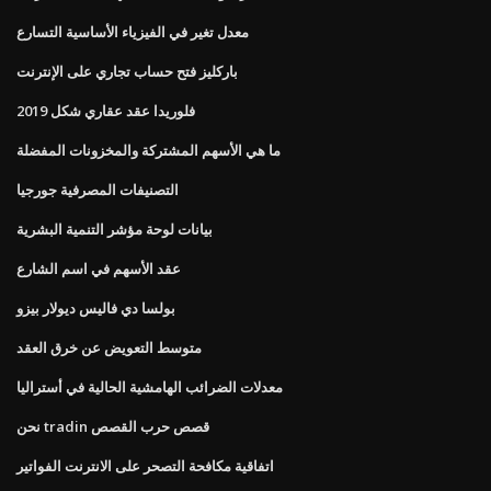
معدل تغير في الفيزياء الأساسية التسارع
باركليز فتح حساب تجاري على الإنترنت
فلوريدا عقد عقاري شكل 2019
ما هي الأسهم المشتركة والمخزونات المفضلة
التصنيفات المصرفية جورجيا
بيانات لوحة مؤشر التنمية البشرية
عقد الأسهم في اسم الشارع
بولسا دي فاليس ديولار بيزو
متوسط ​​التعويض عن خرق العقد
معدلات الضرائب الهامشية الحالية في أستراليا
نحن tradin قصص حرب القصص
اتفاقية مكافحة التصحر على الانترنت الفواتير