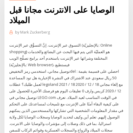
الوصايا على الانترنت مجانا قبل
الميلاد
by
Mark Zuckerberg
التسوق عبر الإنترنت. إنَّ التسوُّق عبر الإنترنت (بالإنجليزيّة: Online
shopping) هو العمليّة التي يتم فيها البحث عن البضائع والخدمات
المختلفة وشرائها عبر الإنترنت باستخدم أحد برامج تصفُّح الويب
(بالإنجليزيّة: Web browser)، فيستطيع
توصيل مجاني، استخدمي رمز التخفيضdel : احصلي على قسيمة بقيمة
50 ريال سعودي عند الاشتراك في النشرة الإخبارية هل تود المساعدة
لعمل طلبك؟ عطلات legoland 2021 مع إلغاء مجاني 18 / 12 / 2020 18 /
12 / 2020 كريس وارف 0 تعليقات اليوم هو فرصتك الأخيرة للحصول على
توصيل مجاني في LEGO.com في الوقت المناسب لعيد الميلاد. تعرف
على كيفية البقاء آمنًا على الإنترنت مع تلميحات لمساعدتك على التحكم
في مقدار المعلومات الشخصية التي تشاركها والمستخدمين الذين يمكنهم
الوصول إليهم. تعلم أين وكيف لتحديد الوصايا وسجلات الوصايا لكل ولاية
استراليا، بما في ذلك وصلات إلى مؤشرات والوصايا على الانترنت.
سجلات الميلاد والزواج والسجلات العسكرية وقوائم الركاب للسفن