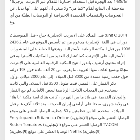
18‏‏/6‏‏/1438 بعد الهجرة قبل استخدام اختبارنا المُقدّم عبر الإنترنت، يرجى
ملاحظة أن النتائج تُقدّم "كما هي" ولا ينبغي أن تُفهم على أنها بديل عن
الفحوصات والتقييمات المُعتمدة الاحترافية أو التوصيات الطبيّة من أي
نوع.
قبل الميلاد على الانترنت الانجليزية جناح - قبل المتوسط 2 (unit 6) 2014
2436 2 دورات في اللغة الإنجليزية مدعوم من تم تأسيس الموقع في عام
1996 من قِبل المكتبة الوطنية الأسترالية، وهدفها الحفاظ على المنشورات
الأسترالية على الإنترنت. كما تُشارك العديد من المكتبات الأسترالية في
إثراء محتوى أرشيف باندورا. تتيح المكتبة الرقمية العالمية على الإنترنت
مجانًا وبسبع لغات، منها العربية، ما يقرب من 20 ألف مادة حول 193 دولة،
حول حقب زمنية ممتدة من 8000 قبل الميلاد، إلى عام 2000 ميلاديا. وأول
ذكر القمار على المضي قدما طويل 3500 قبل الميلاد، والتي كانت
تستخدم في المعدات الكاحل الرياضية لبعض الألعاب. لم تنج القمار
واليونان القديمة. في بلاد ما بين النهرين ، كانت هناك لعبة ملكية "يا هلا"
في ولاية شهري- سختا على أراضي إيران الحديثة ، منذ ثلاثة آلاف عام قبل
الميلاد ، استخدم الناس عظمتين و 60 شظية. الوصايا العشر على موقع
Encyclopædia Britannica Online (الإنجليزية) الوصايا العشر على موقع
Rotten Tomatoes (الإنجليزية) الوصايا العشر على موقع TV.COM
(الإنجليزية) الوصايا العشر على موقع Netflix (الإنجليزية)