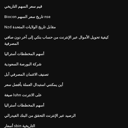
قيم سعر السهم التاريخي
Biocon تاريخ سعر السهم nse
Nzd مقابل تاريخ الولايات المتحدة
كيفية تحويل الأموال عبر الإنترنت من حساب بنكي إلى آخر دون صافي
المصرفية
أسهم المخططات أستراليا
شركة البورصة السعودية
تصنيف الائتمان المصرفي أبل
أين يمكنني استبدال العملة بأفضل سعر
صيغة luhn على الانترنت
أسهم المخططات أستراليا
الرصيد عبر الإنترنت التحقق من البنك الفيدرالي
أسعار sbin التاريخية