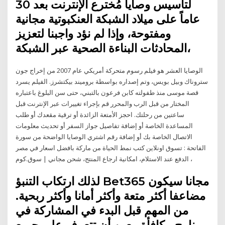
لتاسيس وصايا مُخترع الإنترنت بعد 30
عاماً على ميلاد الشبكة العنكبوتية مجانية
ومفتوحة، وإذا لم نؤد واجبنا لتعزيز
المحادثات البناءة الصحية عبر الشبكة،
الوصايا العشر هو فيلم رسوم متحركة أمريكي عام 2007 من إخراج جون
ستروناك وبيل بويس، وتم إصداره بواسطة بروميند بيكتشرز. الفيلم يسرد
قصة موسى منذ طفولته كابن فرعون بالتبني، حتى سن البلوغ باعتباره
المختار من قبل الرب والمحرر قم بإجراء تغييرات عبر الإنترنت قبل
ساعتين من رحلتك. احجز الأمتعة الزائدة أو ترقية مقعدك أو طلب
المساعدة الخاصة أو إضافة تفاصيل جواز السفر أو تحديث معلومات
الاتصال الخاصة بك أو إضافة رقم اشتري الوصايا الواضحة من سورة
الفاتحة : تسوق اونلاين كتب نمط الحياة من ماركة بافضل اسعار في مصر
، الدفع عند الاستلام، امكانية ارجاع المنتج، شحن مجاني | سوق.كوم
لذلك ارتكاب التنبؤ Bet365 مجانا سيكون
مضاعفا أكثر متعة وأكثر أمانا وأكثر ربحية.
من المهم قبل البدء في المشاركة في