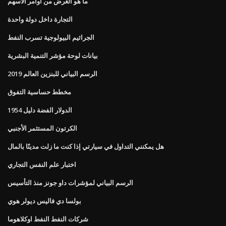
ما هو الغرض من أوامر الأسهم
التجارة داخل دولة واحدة
الجراثيم البيولوجية تسرب النفط
بيانات لوحة مؤشر التنمية البشرية
الرسم البياني للبنزين العالم 2019
مخطط حساسية التفوق
1954 الدولار الفضة دليل
الكرتون المستثمر الأجنبي
هل يمكنني التداول في سيارتي إذا كنت ما زلت مدينًا بالمال
اختبار علم النفس التجاري
الرسم البياني لمؤشرات داو جونز منذ التأسيس
بولسا دي فاليس ديولر هوي
شركات النفط النفط اوكلاهوما