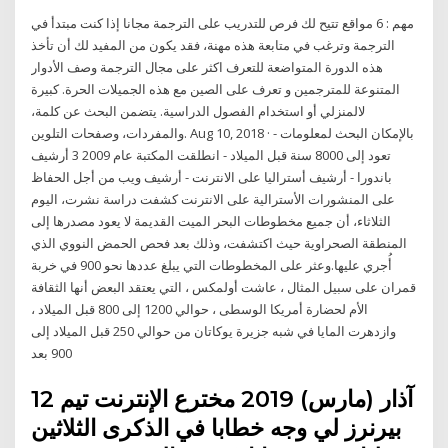
مهم : 6 مواقع تتيح لك فرص للتدريب على الترجمة مجانا إذا كنت مبتدأ في
الترجمة وترغب في متابعة هذه مهنة، فقد يكون من المفيد لك أن تأخذ
هذه الدورة المتواضعة للتعرف اكثر على مجال الترجمة وصف الأدوار
المتنوعة للمترجمين و تعرف على الصين مع هذه الجميلات الحرة. كبيرة
لالمنزلي أو استخدام الفصول الدراسية. يتضمن البحث عن كلمة،
والمفردات، وصفحات التلوين. Aug 10, 2018 · - بالإمكان البحث لمعلومات
تعود إلى 8000 سنة قبل الميلاد - انطلقت المكتبة عام 2009 3 أرشيف
باندورا - أرشيف أستراليا على الانترنت - أرشيف ويب من أجل الحفاظ
على المنشورات الأسترالية على الانترنت كشفت دراسة نشرت، اليوم
الثلاثاء، أن جميع مخطوطات البحر الميت القديمة لا يعود مصدرها إلى
المنطقة الصحراوية حيث اكتشفت، وذلك بعد فحص الحمض النووي الذي
أُجري عليها.وعثر على المخطوطات التي يبلغ عددها نحو 900 في خربة
قمران على سبيل المثال ، عاشت أولمكس ، التي يعتقد البعض أنها الثقافة
الأم لحضارة أمريكا الوسطى ، حوالي 1200 إلى 800 قبل الميلاد ،
وازدهرت المايا في شبه جزيرة يوكاتان من حوالي 250 قبل الميلاد إلى
900 بعد
12 آذار (مارس) 2019 مخترع الإنترنت تيم
بيرنرز لي وجه خطابا في الذكرى الثلاثين