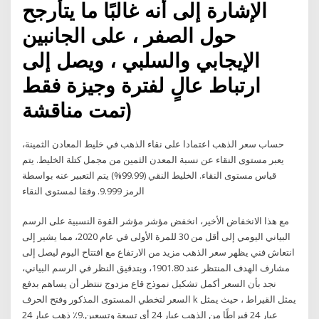
الإشارة إلى أنه غالبًا ما يتأرجح
حول الصفر ، على الجانبين
الإيجابي والسلبي ، ويصل إلى
ارتباط عالٍ لفترة وجيزة فقط
(تمت مناقشة
حساب سعر الذهب اعتمادا على نقاء الذهب في خليط المعادن الثمينة،
يعبر مستوى النقاء عن نسبة المعدن الثمين من مجمل كتلة الخليط. يتم
قياس مستوى النقاء. الخليط النقي (99.99%) يتم التعبير عنه بواسطة
الرمز 9.999. وفقا لمستوى النقاء
مع هذا الانخفاض الأخير، انخفض مؤشر مؤشر القوة النسبية على الرسم
البياني اليومي إلى أقل من 30 للمرة الأولى في عام 2020، مما يشير إلى
انتعاش فني يظهر سعر الذهب مزيد من الارتفاع مع افتتاح اليوم ليصل إلى
مشارف الهدف المنتظر عند 1901.80، وبتدقيق النظر في الرسم البياني،
نجد بأن السعر أكمل تشكيل نموذج قاع مزدوج ننتظر أن يساهم بدفع
السعر لتخطي المستوى المذكور وفتح الحرف k يمثل القيراط ، حيث يمثل
عيار 24 قيراطًا من الذهب عيار 24 أي تسعة وتسعين.9٪ ذهب عيار 24