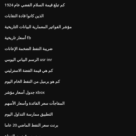
كم تبلغ قيمة السلام الفضي عام 1924
الذين كانوا قادة النقابات
مؤشر الفواتير المعمارية البيانات التاريخية
أسعار تاريخية fb
ضريبة النفط الضخمة الإعانات
الرسم البياني اليومي usr inr
كم هي قيمة الفضة الاسترليني
كم هو برميل من النفط الخام اليوم
جدول أسعار مؤشر xbox
المفاجآت سعر الفائدة وأسعار الأسهم
التطبيق ممارسة التداول اليوم
برنت سعر النفط الماضي 20 عاما
سعر سوق زيت النعناع