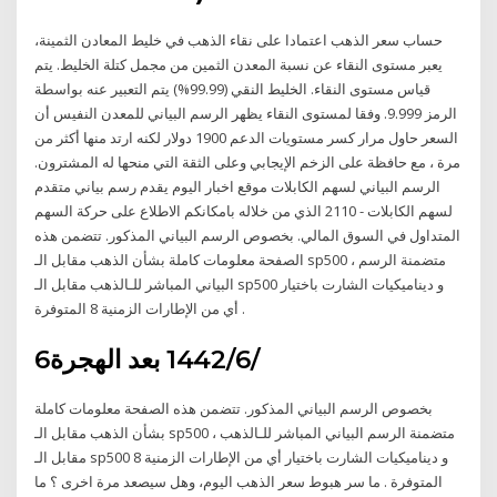
حساب سعر الذهب اعتمادا على نقاء الذهب في خليط المعادن الثمينة،
يعبر مستوى النقاء عن نسبة المعدن الثمين من مجمل كتلة الخليط. يتم
قياس مستوى النقاء. الخليط النقي (99.99%) يتم التعبير عنه بواسطة
الرمز 9.999. وفقا لمستوى النقاء يظهر الرسم البياني للمعدن النفيس أن
السعر حاول مرار كسر مستويات الدعم 1900 دولار لكنه ارتد منها أكثر من
مرة ، مع حافظة على الزخم الإيجابي وعلى الثقة التي منحها له المشترون.
الرسم البياني لسهم الكابلات موقع اخبار اليوم يقدم رسم بياني متقدم
لسهم الكابلات - 2110 الذي من خلاله بامكانكم الاطلاع على حركة السهم
المتداول في السوق المالي. بخصوص الرسم البياني المذكور. تتضمن هذه
الصفحة معلومات كاملة بشأن الذهب مقابل الـ sp500 ، متضمنة الرسم
البياني المباشر للـالذهب مقابل الـ sp500 و ديناميكيات الشارت باختيار
أي من الإطارات الزمنية 8 المتوفرة .
6‏‏/6‏‏/1442 بعد الهجرة
بخصوص الرسم البياني المذكور. تتضمن هذه الصفحة معلومات كاملة
بشأن الذهب مقابل الـ sp500 ، متضمنة الرسم البياني المباشر للـالذهب
مقابل الـ sp500 و ديناميكيات الشارت باختيار أي من الإطارات الزمنية 8
المتوفرة . ما سر هبوط سعر الذهب اليوم، وهل سيصعد مرة اخرى ؟ ما