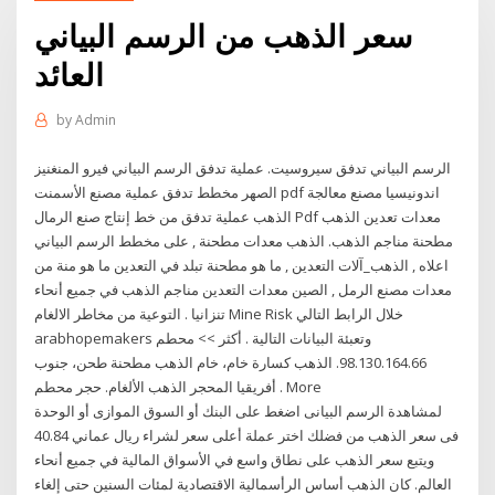
سعر الذهب من الرسم البياني
العائد
by
Admin
الرسم البياني تدفق سيروسيت. عملية تدفق الرسم البياني فيرو المنغنيز
الصهر مخطط تدفق عملية مصنع الأسمنت pdf اندونيسيا مصنع معالجة
الذهب عملية تدفق من خط إنتاج صنع الرمال Pdf معدات تعدين الذهب
مطحنة مناجم الذهب. الذهب معدات مطحنة , على مخطط الرسم البياني
اعلاه , الذهب_آلات التعدين , ما هو مطحنة تبلد في التعدين ما هو منة من
معدات مصنع الرمل , الصين معدات التعدين مناجم الذهب في جميع أنحاء
تنزانيا . ‏التوعية من مخاطر الالغام Mine Risk خلال الرابط التالي
arabhopemakers وتعبئة البيانات التالية . أكثر >> محطم
98.130.164.66. الذهب كسارة خام، خام الذهب مطحنة طحن، جنوب
أفريقيا المحجر الذهب الألغام. حجر محطم . More
لمشاهدة الرسم البيانى اضغط على البنك أو السوق الموازى أو الوحدة
فى سعر الذهب من فضلك اختر عملة أعلى سعر لشراء ريال عماني 40.84
ويتبع سعر الذهب على نطاق واسع في الأسواق المالية في جميع أنحاء
العالم. كان الذهب أساس الرأسمالية الاقتصادية لمئات السنين حتى إلغاء