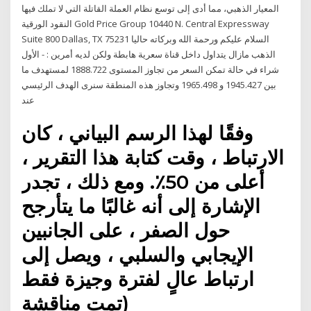
المعيار الذهبي، مما أدى إلى توسع نظام العملة القاتلة التي لا تملك فيها
النقود الورقية Gold Price Group 10440 N. Central Expressway
Suite 800 Dallas, TX 75231 السلام عليكم ورحمة الله وبركاته حاليا
الذهب مازال يتداول داخل قناة سعرية هابطة ولكن لديه أمرين : - الأول
شراء في حالة تمكن السعر من تجاوز المستوى 1888.722 لمستهدف ما
بين 1945.427 و 1965.498 وتجاوز هذه المنطقة سنرى الهدف الرئيسي
عند
وفقًا لهذا الرسم البياني ، كان
الارتباط ، وقت كتابة هذا التقرير ،
أعلى من 50٪. ومع ذلك ، تجدر
الإشارة إلى أنه غالبًا ما يتأرجح
حول الصفر ، على الجانبين
الإيجابي والسلبي ، ويصل إلى
ارتباط عالٍ لفترة وجيزة فقط
(تمت مناقشة