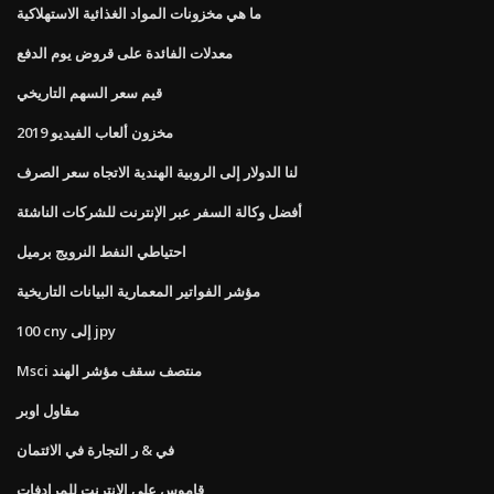
ما هي مخزونات المواد الغذائية الاستهلاكية
معدلات الفائدة على قروض يوم الدفع
قيم سعر السهم التاريخي
مخزون ألعاب الفيديو 2019
لنا الدولار إلى الروبية الهندية الاتجاه سعر الصرف
أفضل وكالة السفر عبر الإنترنت للشركات الناشئة
احتياطي النفط النرويج برميل
مؤشر الفواتير المعمارية البيانات التاريخية
100 cny إلى jpy
Msci منتصف سقف مؤشر الهند
مقاول اوبر
في & ر التجارة في الائتمان
قاموس على الانترنت للمرادفات