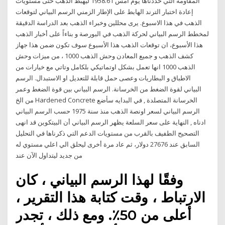
المقاومة التي حددناها يوم أمس 1958.61 ليهبط الذهب حتى مستويات
إعادة اختبار الترند الهابط على الإطار الزمني الرسم البياني لتوقعات
الذهب في هذا الاسبوع. يرى محللين وخبراء الذهب بعد الدراسة الدقيقة
لمخطط الرسم البياني لحركة الذهب في البورصة و بناءاً على أخبار الذهب
هذا الأسبوع، ان توقعات الذهب هذا الأسبوع سوف تكون ضمن هذا جهاز
كشف الذهب و جميع المعادن وحش الذهب 1000 ، من ميزات وحش
الذهب 1000 انها تعمل بشكل اوتماتيكي بلكامل وتاتي مع خيارات من
الاطباق و البطاريات وعصى حمل قابلة للتعديل او الاستبدال. الرسم
البياني لقوة الضغط من الخرسانة. الرسم البياني بين قوة الضغط وعمر
من الخ Hardened Concrete الخرسانة المتصلدة , في البدايه سأضع
الرسم البياني لسعر اونصة الذهب منذ سنة 1975 حسب الرسم البياني
ادناه , النهاية على سعر السلعة يظهر الرسم البياني أن البيتكوين قد انهى
التصحيح الطفيف بالقرب من مستويات الدعم التي ذكرناها في التحليل
السابق عند 27676 دولار، ثم عاد مرة أخرى ليحلق الي اعلي مستوي له
من جديد ليتداول الآن عند
وفقًا لهذا الرسم البياني ، كان
الارتباط ، وقت كتابة هذا التقرير ،
أعلى من 50٪. ومع ذلك ، تجدر