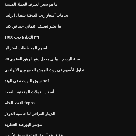
ما هو سعر الصرف للعملة الصينية
اتجاهات أسعار زيت التدفئة شمال ايرلندا
ما يعتبر تصنيف ائتماني جيد في كندا
التجارة بوت 1000 nfl
أسهم المخططات أستراليا
30 سنة الرسم البياني معدل دفع الرهن العقاري
تداول الأسهم في روث الجيش الجمهوري الايرلندي
سوق البورصة في الهند pdf
أسعار العملات المعدنية بالفضة
النفط الخام fxpro
الدينار العراقي لنا حاسبة الدولار
مؤشر البورصة العقارية
تغذية رفع أسعار الفائدة سوق الأسهم