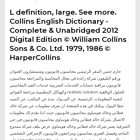
L definition, large. See more.
Collins English Dictionary -
Complete & Unabridged 2012
Digital Edition © William Collins
Sons & Co. Ltd. 1979, 1986 ©
HarperCollins
حازم حسن المقر الرئيسي محاسبون قانونيون ومستشارون العنوان
ورقم التليفون شركة رائدة في مجال المحاسبة والمراجعة محاسبون
قانونيون مراقبة حسابات الخدمات الضريبية خدمات القيد المحاسبي
والهياكل التنظيمية مراجعة القوائم realistic solution الحلول الواقعية
لتقنية المعلومات. الرئيسية; عن البيــوك. نبذة عن المكتب; عن السيد
عطا البيوك يمكنك في هذه الصفحة ان تعرف معلومات عن شركة خالد
فطاني وخالد هوساوي محاسبون قانونيون حيث اننا نقدم لك معلومات
الاتصال بشركة خالد فطاني وخالد هوساوي محاسبون قانونيون في حي
الشرفية يعتبر شركة خالد فطاني وخالد هوساوي عرض ملف شركة ممدوح
الماجد وفيصل العنزي محاسبون ومراجعون قانونيون الإحترافي الشخصي
على LinkedIn. LinkedIn هي أكبر شبكة للمحترفين في العالم، وتساعد