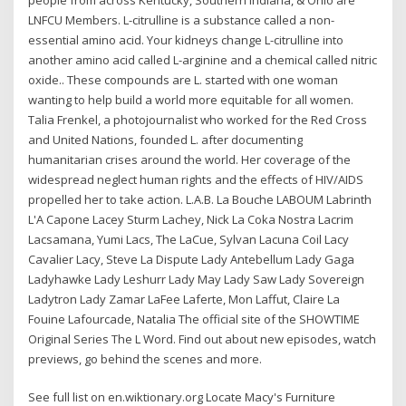
LNFCU Members. L-citrulline is a substance called a non-
essential amino acid. Your kidneys change L-citrulline into
another amino acid called L-arginine and a chemical called nitric
oxide.. These compounds are L. started with one woman
wanting to help build a world more equitable for all women.
Talia Frenkel, a photojournalist who worked for the Red Cross
and United Nations, founded L. after documenting
humanitarian crises around the world. Her coverage of the
widespread neglect human rights and the effects of HIV/AIDS
propelled her to take action. L.A.B. La Bouche LABOUM Labrinth
L'A Capone Lacey Sturm Lachey, Nick La Coka Nostra Lacrim
Lacsamana, Yumi Lacs, The LaCue, Sylvan Lacuna Coil Lacy
Cavalier Lacy, Steve La Dispute Lady Antebellum Lady Gaga
Ladyhawke Lady Leshurr Lady May Lady Saw Lady Sovereign
Ladytron Lady Zamar LaFee Laferte, Mon Laffut, Claire La
Fouine Lafourcade, Natalia The official site of the SHOWTIME
Original Series The L Word. Find out about new episodes, watch
previews, go behind the scenes and more.
See full list on en.wiktionary.org Locate Macy's Furniture