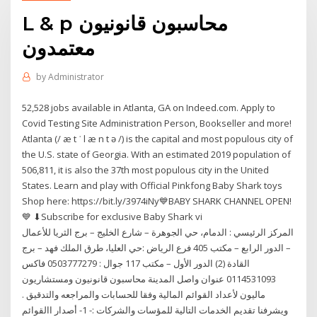
L & p محاسبون قانونيون
معتمدون
by
Administrator
52,528 jobs available in Atlanta, GA on Indeed.com. Apply to
Covid Testing Site Administration Person, Bookseller and more!
Atlanta (/ æ t ˈ l æ n t ə /) is the capital and most populous city of
the U.S. state of Georgia. With an estimated 2019 population of
506,811, it is also the 37th most populous city in the United
States. ️Learn and play with Official Pinkfong Baby Shark toys
️Shop here: https://bit.ly/3974iNy💙BABY SHARK CHANNEL OPEN!
💙 ⬇Subscribe for exclusive Baby Shark vi
المركز الرئيسي : الدمام، حي الجوهرة – شارع الخليج – برج الثريا للأعمال
– الدور الرابع – مكتب 405 فرع الرياض :حي العليا، طرق الملك فهد – برج
القادة (2) الدور الأول – مكتب 117 جوال : 0503777279 فاكس
0114531093 عنوان واصل المدينة محاسبون قانونيون ومستشاريون
ماليون لأعداد القوائم المالية وفقا للحسابات والمراجعه والتدقيق .
ويشرفنا تقديم الخدمات التالية للمؤسات والشركات :- 1- أصدار االقوائم