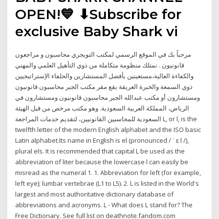
OPEN!💙 ⬇Subscribe for
exclusive Baby Shark vi
مرحباً بك في الموقع الرسمي لمكتب التويجري محاسبون و مراجعون
قانونيون . نمتلك منظومة متكاملة من ذوي التأهيل العلمي والمهني
والكفاءة العالية،مستعينين بأفضل المستشارين والحلفاء الإستراتيجيين
ذوي السمعة والخبرة العريقة يقع مقر مكتب الجبر محاسبون قانونيون
ومستشارون أو مكتب عبدالله الجبر محاسبون قانونيون ومستشارون في
الرياض، المملكة العربية السعودية. وهو مكتب مرخص من قبل الهيئة
السعودية للمحاسبين القانونيين، لتقديم خدمات المراجعة L, or l, is the
twelfth letter of the modern English alphabet and the ISO basic
Latin alphabet.Its name in English is el (pronounced / ˈ ɛ l /),
plural els. It is recommended that capital L be used as the
abbreviation of liter because the lowercase l can easily be
misread as the numeral 1. 1. Abbreviation for left (for example,
left eye); lumbar vertebrae (L1 to L5). 2. L is listed in the World's
largest and most authoritative dictionary database of
abbreviations and acronyms. L - What does L stand for? The
Free Dictionary. See full list on deathnote.fandom.com