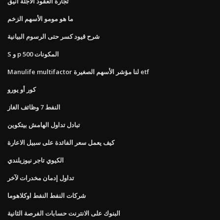
تجارة العقود الآجلة أنيق
ما هو مومو الأسهم الزخم
شرح قيود كسر حتى الرسوم البيانية
S و p 500 المكونات
Manulife multifactor لنا مؤشر الأسهم الصغيرة etf
كور أو يورو
النفط 7 وظائف الغاز
تبادل تداول الهامش بيتكوين
كيف يعمل سعر الفائدة على سبيل الاعارة
الكيوي تاجر نيوزيلندي
تداول إدمان مخدرات لآخر
شركات النفط النفط اوكلاهوما
البنوك على الانترنت حسابات الفرصة الثانية