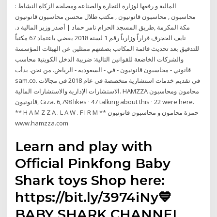
المالية و رفعها لوزارة التجارة والصناعه ومصلحة الزكاة النشاط :
محاسبون , محاسبون قانونيون , مكتب طلال محسن محاسبون قانونيون
مكة المكرمة ,طريق المسجد الحرام تامر حماد | أصدر وزير المالية د.
نايف الحجرف قراراً وزارياً رقم 1 لسنة 2018 يقضي باعتماد 67 مكتباً
للتدقيق بعد تحديث قائمة المكاتب بصفتهم ممثلين عن الهيئات المؤسسة
والشركات الخاضعة للقوانين التالية: ضريبة الدخل الكويتية محاسب
قانوني - محاسبون قانونيون - في - السعودية - الرياض. من نحن. بدأت
sam.co. في تقديم خدمات استشارية متخصصة في عام 2018 في مجالات
الاستشارات الإدارية والاستشارات المالية. ‎HAMZZA محامون ومحاسبون
قانونيون‎, Giza. 6,798 likes · 47 talking about this · 22 were here.
‎** H A M Z Z A . L A W . F I R M ** حمزة محامون و محاسبون قانونيون
www.hamzza.com‎
️Learn and play with
Official Pinkfong Baby
Shark toys ️Shop here:
https://bit.ly/3974iNy💙
BABY SHARK CHANNEL