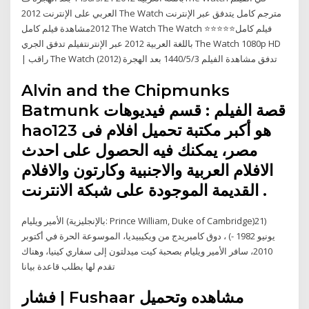
العربي على الإنترنت 2012 The Watch مترجم كامل يتدفق عبر الإنترنت
2012مشاهدة فيلم كامل The Watch The Watch ⭐⭐⭐⭐⭐فيلم كامل
باللغة العربية 2012 عبر الإنترنتفيلم تدفق الجري The Watch 1080p HD
| راقب The Watch (2012) تدفق مشاهدة الفيلم 3‏‏/5‏‏/1440 بعد الهجرة
Alvin and the Chipmunks
Batmunk قصة الفيلم : قسم فيديوهات
hao123 هو أكبر مكتبة تحميل افلام فى
مصر، يمكنك فيه الحصول على احدث
الافلام العربية والاجنبية وكارتون والافلام
القديمة الموجودة على شبكة الانترنت .
الأمير ويليام (بالإنجليزية: Prince William, Duke of Cambridge)‏ (21
يونيو 1982 -) ، دوق كامبريدج من ويكيبيديا، الموسوعة الحرة في أكتوبر
2010، سافر الأمير ويليام بصحبة كيت ميدلتون إلى سفاري كينيا، وهناك
تقدم لها بطلب قاعدة بيانا
فشار | Fushaar مشاهده وتحميل