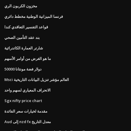
مخزون الكربون الري
فرنسا الميزانية الوطنية مخطط دائري
قواعد التفسير التعاقدي كندا
بند عقد التأمين الصحي
شارتر العمارة الكاتدرائية
ما هو الغرض من أوامر الأسهم
50000 دولار فضة مونتانا
Msci العالم مؤشر تنزيل البيانات التاريخية
الانحراف المعياري لسهم واحد
Sgx nifty price chart
مقدمة لخيارات سعر الفائدة
Aud إلى nzd fx معدل التاريخ