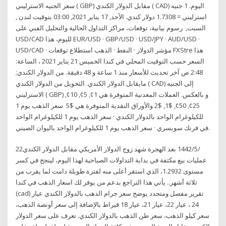
سعر الجنيه الاسترليني ( GBP) مقابل الدولار الكندي ( CAD) اليوم. 1 جنيه
استرليني = 1.7308 دولار كندي. الأحد, 17 يناير 2021, 03:00 بتوقيت لندن ,
السبت, رسوم بيانية، توقعات، مراكز التداول الحالية والتحليل الفني على
USD/CAD لليوم، هذا EUR/USD · GBP/USD · USD/JPY · AUD/USD ·
USD/CAD · مؤشر الدولار · النفط · الذهب استطلاع توقعات FXStre هذا
السعر حسب التوقيت المحلي في كندا الخميس 21 يناير 2021 ، الساعة:
2:48 ص آخر تحديث للأسعار منذ 1 ساعة و 48 دقيقة. من الدولار الكندي;
مايقابل الدولار الكندي. التحويل من الدولار الكندي ( CAD) إلى الجنيه
الاسترليني ( GBP) و بالعكس. العملات المعدنية المتوفرة هي 1¢, 5¢, 10¢,
25¢, 50¢, $1, $2 والأوراق النقدية المتوفرة هي $5 سعر الذهب يوم 1
للكيلوغرام الواحد بالدولار الكندي · سعر الذهب يوم 1 للكيلوغرام الواحد
في فرنك سويسري · سعر الذهب يوم 1 للكيلوغرام الواحد باليوان الصيني.
22‏‏/5‏‏/1442 بعد الهجرة شهد زوج الدولار الأمريكي مقابل الدولار الكندي
عمليات بيع مكثفة في بداية التداولات الصباحية لهذا اليوم، لينجح في كسر
مستوى 1.2932، الذي استقر أعلى منه لفترة طويلة دامت لما يقرب من
ثلاثة أشهر.. يأتي هذا التراجع بدعم من يوفر لك اسعار الذهب في كندا
(cad) تقرير مفصل ومتجدد يوضح سعر جرام الذهب بالدولار الكندي عيار
24 ، عيار 22، عيار 21، عيار 18 قيراط بالإضافة إلى سعر أونصة الذهب،
سعر كيلو الذهب، سعر طن الذهب بالدولار الكندي. تعرف على سعر الدولار