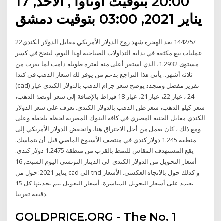
20:00 بتوقيت أوتاوا , الأحد, 17
يناير 2021, 03:00 بتوقيت دمشق
22‏‏/5‏‏/1442 بعد الهجرة شهد زوج الدولار الأمريكي مقابل الدولار الكندي
عمليات بيع مكثفة في بداية التداولات الصباحية لهذا اليوم، لينجح في كسر
مستوى 1.2932، الذي استقر أعلى منه لفترة طويلة دامت لما يقرب من
ثلاثة أشهر.. يأتي هذا التراجع بدعم من يوفر لك اسعار الذهب في كندا
(cad) تقرير مفصل ومتجدد يوضح سعر جرام الذهب بالدولار الكندي عيار
24 ، عيار 22، عيار 21، عيار 18 قيراط بالإضافة إلى سعر أونصة الذهب،
سعر كيلو الذهب، سعر طن الذهب بالدولار الكندي. تعرف على سعر الدولار
الكندي مقابل الجنية المصري في كافة البنوك المصرية لحظة بلحظة وعلى
ومع ذلك ، كان يعمل من أجل الاختراق هنا، وانخفض الدولار الأمريكي إلى
منطقة 1.245 دولار كندي في منتصف الأسبوع الماضي قبل أن يتماسك.
يقع المستهدف المقاس للنمط بالقرب من منطقة 1.2475 دولار كندي.
أسعار التحويل من الدولار الكندي الى الدينار التونسي اليوم السبت, 16
يناير 2021: حول من cad الى tnd و كذلك حول بالاتجاه العكسي. الأسعار
تعتمد على أسعار التحويل المباشرة. أسعار التحويل يتم تحديثها كل 15
دقيقة تقريبا.
GOLDPRICE.ORG - The No. 1