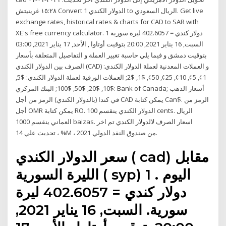
١٥:٢٨ غرينيتش Convert 1 الدولار الكندي to الريال السعودي. Get live
exchange rates, historical rates & charts for CAD to SAR with
XE's free currency calculator. 1 دولار كندي = 402.6057 ليرة سورية
السبت, 16 يناير 2021, 20:00 بتوقيت أوتاوا , الأحد, 17 يناير 2021, 03:00
بتوقيت دمشق و فيما يلي حاسبة تغيير العملة و التفاصيل المتعلقة بأسعار
الصرف بين الدولار الكندي (CAD) و العملات المعدنية لعملة الدولار الكندي:
1¢, 5¢, 10¢, 25¢, 50¢, $1, $2; العملات الورقية لعملة الدولار الكندي: $5,
$10, $20, $50, $100; البنك المركزي: Bank of Canada; أسعار الذهب
في كندا (بالدولار الكندي) الرمز من أجل CAD يمكن كتابة Can$. الرمز من
أجل OMR يمكن كتابة RO. الدولار الكندي ينقسم 100 cents. الريال
العماني ينقسم 1000 baizas. اسعار الصرف لالدولار الكندي تم اخر
تحديث علي 14 ، %M ، 2021 من صندوق النقد الدولي.
سعر الدولار الكندي ( cad) مقابل
الليرة السورية ( syp) اليوم . 1
دولار كندي = 402.6057 ليرة
سورية. السبت, 16 يناير 2021,