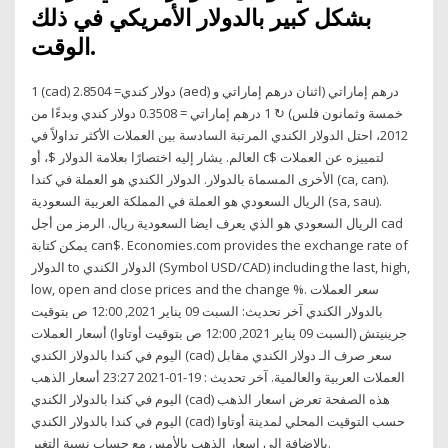
بشكل كبير بالدولار الأمريكي في ذلك
الوقت.
1 (cad) دولار كندي= 2.8504 (aed) درهم إماراتي (اثنان درهم إماراتي و
خمسة وثمانون فلس) ↻ 1 درهم إماراتي = 0.3508 دولار كندي وبدءًا من
2012، احتل الدولار الكندي المرتبة السادسة بين العملات الأكثر تداولاً في
العالم. يشار إليه اختصارًا بعلامة الدولار $، أو c$ لتمييزه عن العملات
الأخرى المسماة بالدولار. الدولار الكندي هو العملة في كندا (ca, can).
الريال السعودي هو العملة في المملكة العربية السعودية (sa, sau).
الريال السعودي هو الذي يعرف ايضا السعودية ريال. الرمز من أجل cad
يمكن كتابة can$. Economies.com provides the exchange rate of
الدولار to الدولار الكندي (Symbol USD/CAD) including the last, high,
low, open and close prices and the change %. سعر العملات
بالدولار الكندي آخر تحديث: السبت 09 يناير 2021, 12:00 ص بتوقيت
جرينيتش (السبت 09 يناير 2021, 12:00 ص بتوقيت أوتاوا) أسعار العملات
اليوم في كندا بالدولار الكندي (cad) سعر صرف الـ دولار الكندي مقابل
العملات العربية والعالمية. آخر تحديث : 19-01-2021 23:27 أسعار الذهب
اليوم في كندا بالدولار الكندي (cad) هذه الصفحة تعرض اسعار الذهب
اليوم في كندا بالدولار الكندي (cad) حسب التوقيت المحلي لمدينة أوتاوا
بالاضافة الى اسعار الذهب بالأمس مع حساب نسبة التغير.