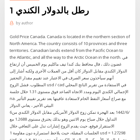
1 رطل بالدولار الكندي
by
author
Gold Price Canada. Canada is located in the northern section of
North America. The country consists of 10 provinces and three
territories. Canadian lands extend from the Pacific Ocean to
the Atlantic, and all the way to the Arctic Ocean in the north. في
غضون ذلك ، قال محافظ بنك كندا تيف ماكليم يوم الخميس أن ارتفاع
الدولار الكندي مقابل الدولار كان أقل من العملات الأخرى ولكنه أشار إلى
أنهم سيأخذون سعر الصرف في الاعتبار عند تقييم مقدار التحفيز
المطلوب. فشل الزوج usd / cad في الاستفادة من تقرير الناتج المحلي
الإجمالي الكندي اليوم ومدد الاتجاه الصاعد فوق مستوى 1.31 خلال جلسة
na. مع صراع أسعار النفط الخام لاستعادة عافيتها بعد تقرير تقييم التأثير
البيئي الأخير ، يعاني الدولار
6‏‏/6‏‏/1442 بعد الهجرة تمكن زوج الدولار الأمريكي مقابل الدولار الكندي من
التداول خلال صباح يوم الاثنين وهو بذلك يخترق مستوى 1.2688 مع
الاستقرار فوقع، حيث يقدم الزوج إشارات تدل على التعافي خلال
الجلسات المقبلة، حيث يلاحظ استمراره دون مقاومة 1 usd = 1.27298
cad تحويل الدولار الأمريكي إلى الدولار الكندي آخر تحديث: ٢٠٢١-٠١-٠٧