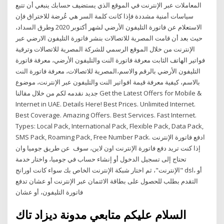
المعاملات عبر الإنترنت في الموقع الذي يستضيف حسابك ينبغي أن تتبع
سياسات أمنية مشددة فإذا كانت كلمة السر هي عُرضة للاختراق فإن
الاستعلام عن فاتورة التليفون الأرضي لشهر أكتوبر 2020 وطرق السداد،
حيث بعد أن قامت المصرية للاتصالات بنشر فاتورة التليفون الارضي عبر
الإنترنت من خلال الموقع الرسمي للشركة المصرية للاتصالات وترقية
فواتير الهاتف الثابت معرفة فاتورة النت والتليفون الأرضي، معرفة فاتورة
التليفون الأرضي بالرقم والاسم،المصرية للاتصالات، معرفة فاتورة النت
بالاسم، كيفية معرفة قيمة افواتير النت والتليفون عبر الإنترنت، موضوع
جديد نقدمه لكم من خلال مقالنا Get the Latest Offers for Mobile &
Internet in UAE. Details Here! Best Prices. Unlimited Internet.
Best Coverage. Amazing Offers. Best Services. Fast Internet.
Types: Local Pack, International Pack, Flexible Pack, Data Pack,
SMS Pack, Roaming Pack, Free Number Pack. ادفع فاتورة الإنترنت
عن طريق جوميا وان ‎ ‎إذا كنت تريد دفع فاتورة الإنترنت اون لاين، سوف
تحتاج إلى تسجيل الدخول أو إنشاء حساب في جوميا، واختار خدمة
"الإنترنت"، ثم اختار شبكة الإنترنت الخاص بك سواء كانت اورانج dsl، أو
التقدم بطلب للحصول على بطاقة الائتمان عبر الإنترنت أو عشان تدفع
فاتورة التليفون، أو عشان
السلام عليكم متابعي مدونة ديزاد تاك