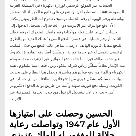
الحساب عبر الموقع الرسمي لوزارة الكهرباء في المملكة العربية
السعودية 1440 ، تستطيع الان أن تتعرف على فاتورة الكهرباء الخاصة بك
بواسطة برقم الهوية أو رقم الحساب وسوف نشرح لك الطريقيتن يمكنك
الآن دفع فواتيرك عبر الإنترنت دون الحاجة إلى تسجيل الدخول إلى
حسابك. كل ما عليك فعله هو كتابة رقم هاتفك المتحرك أو رقم خطك
الثابت أو رقم حسابك في قسم "الدفع السريع" هناك العديد من الطرق
للدفع مقابل فاتورة الهاتف الارضى، بما في ذلك الدفع من خلال المكتب
الرئيسي للعميل أو عبر خدمة فورية ، ويمكنك أيضًا دفع الفاتورة إلكترونيًا
عبر خدمة بطاقة فيزا. أما خدمة دفع الفواتير عبر الإنترنت مقدمة يقدم
بنك الإثمار نظاماً يمكـِّن زبائن شركة بتلكو ، زين ، فيفا ، مينا تيليكوم ، هيئة
الكهرباء و الماء من دفع فواتيرهم مباشرة. ويعمل هذا النظام على تحديث
بيانات حسابكم بشكل فوري من إدفع فاتورة بطاقتك من أي حساب في
الكويت. وسيلة دفع فورية، سهلة وآمنة عن طريق بوابة الدفع الالكتروني
كي – نت. لا داعي لتسجيل الدخول من خلال الخدمة المصرفية عبر
الإنرنت.
الحسين وحصلت على امتيازها
الأول عام 1947 وتواصلت رعاية
جلالة المغفور له الملك عزيزي