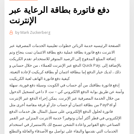
دفع فاتورة بطاقة الرعاية عبر
الإنترنت
by
Mark Zuckerberg
الصفحة الرئيسيه خدمة الزبائن خطوات تعليمية الخدمات المصرفية عبر
الانترنت دفع فاتورة بطاقة عملية دفع بطاقة الائتمان تمت بنجاح وتم
إضافة المبلغ المدفوع إلى الرصيد المتوفر للاستخدام. تقدم الكريكت
الدفع عبر الإنترنت للعملاء ، من خلال حسابي و Quick Pay. بالإضافة إلى
ذلك ، لديك خيار الدفع إما ببطاقة ائتمان أو بطاقة كريكيت لإعادة التعبئة.
كيفية دفع فاتورة الهاتف لعبة الكريكيت
إدفع فاتورة بطاقتك من أي حساب في الكويت. وسيلة دفع فورية، سهلة
وآمنة عن طريق بوابة الدفع الالكتروني كي – نت. لا داعي لتسجيل الدخول
من خلال الخدمة المصرفية عبر الإنرنت. يمكن إجراء الدفع عبر الإنترنت
من بطاقة ائتمان أو حساب جار أو غرفة مقاصة أخرى مثل PayPal أو
فاتورة لحلول الدفع الإلكتروني على سبيل المثال. هل خدمات الدفع
الإلكتروني في قطر أكثر أمان وتوفير؟ خدمة الانترنت المنزلي عبر القمر
الصناعي دفع الفواتير واعادة الشحن تسمح لك بالاستمرار في استخدام
الخدمات التي نقدمها والبقاء على تواصل مع الأصدقاء والعائلة والتطلع