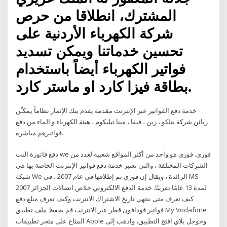
المشترك، انطلاقا من حرص
شركة الكهرباء الأردنية على
تحسين خدماتنا ويمكن تسديد
فواتير الكهرباء أيضاً باستخدام
بطاقة فيزا كارد او ماستر كارد.
خدمة دفع الفواتير عبر الإنترنت مقدمة يقدم بنك الإثمار نظاماً يمكـِّن
زبائن شركة بتلكو ، زين ، فيفا ، مينا تيليكوم ، هيئة الكهرباء و الماء من دفع
فواتيرهم مباشرة.
دفع فاتورة النت we فوري. فوري هو واحد من أكثر المواقع شعبية لعدد من
الشركات المختلفة ، والتي تعتبر خدمة دفع فواتير الإنترنت الخاصة بها هي
شبكة We الرائدة ، ويقال إن فوري تم إطلاقها في عام 2007 ، في MS
2007 لمدة 13 عامًا تقريبًا. خدمة الدفع الالكتروني خلاص اتصالات الجزائر
كيف تعرف متى ينتهي تاريخ الاشتراك الانترنت وكيف تعرف مبلغ دفع
فواتير فودافون قطر عبر الانترنت قم بحفظ ملف تطبيق My Vodafone
المتاح على متجر تطبيقات Apple وجوجل بلاي افتح التطبيق، واذهب إلى