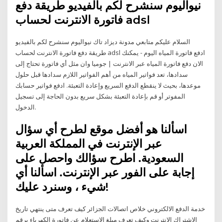
نيواليوم سنشرح لكم بالفيديو طريقة دفع
فاتورة الانترنت لحساب adsl
السلام عليكم متابعي مدونة ديزاد تاك نيواليوم سنشرح لكم بالفيديو
طريقة دفع فاتورة الانترنت لحساب adsl ادفع فاتورة المياه اليوم - يمكنك
الان دفع فاتورة المياه عبر الانترنت | جوميا وان مثل أي فاتورة تحتاج إلى
سدادها، تعد فواتير المياه من أهم الفواتير اللازم سدادها قبل حلول
موعدها، بحيث لا ينقطع الدفع السريع وإعادة التعبئة. ادفع فواتير حسابك
المفوتر أو قم بإعادة التعبئة بشكل سريع بدون الحاجة إلى تسجيل
الدخول.
اسألنا هو أفضل موقع لطرح أي سؤال
عبر الإنترنت في المملكة العربية
السعودية. اطرح سؤالك واحصل على
إجابة على الفور عبر الإنترنت. اسألنا أي
شيء ، وسنرد عليك!
خدمة الدفع الالكتروني خلاص اتصالات الجزائر كيف تعرف متى ينتهي تاريخ
الاشتراك الانترنت وكيف تعرف مبلغ الاستعلام عن فاتورة الكهرباء برقم