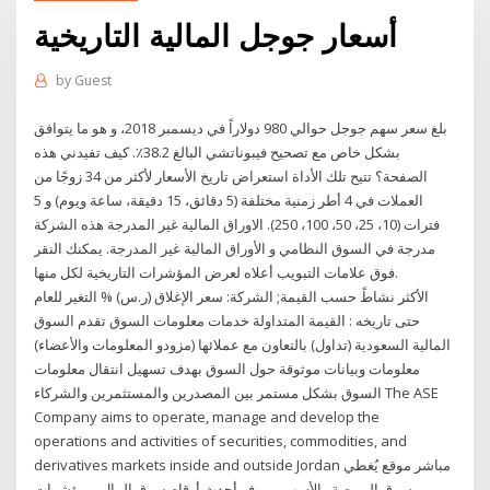
أسعار جوجل المالية التاريخية
by
Guest
بلغ سعر سهم جوجل حوالي 980 دولاراً في ديسمبر 2018، و هو ما يتوافق
بشكل خاص مع تصحيح فيبوناتشي البالغ 38.2٪. كيف تفيدني هذه
الصفحة؟ تتيح تلك الأداة استعراض تاريخ الأسعار لأكثر من 34 زوجًا من
العملات في 4 أطر زمنية مختلفة (5 دقائق، 15 دقيقة، ساعة ويوم) و 5
فترات (10، 25، 50، 100، 250). الاوراق المالية غير المدرجة هذه الشركة
مدرجة في السوق النظامي و الأوراق المالية غير المدرجة. يمكنك النقر
فوق علامات التبويب أعلاه لعرض المؤشرات التاريخية لكل منها.
الأكثر نشاطً حسب القيمة; الشركة: سعر الإغلاق (ر.س) % التغير للعام
حتى تاريخه : القيمة المتداولة خدمات معلومات السوق تقدم السوق
المالية السعودية (تداول) بالتعاون مع عملائها (مزودو المعلومات والأعضاء)
معلومات وبيانات موثوقة حول السوق بهدف تسهيل انتقال معلومات
السوق بشكل مستمر بين المصدرين والمستثمرين والشركاء The ASE
Company aims to operate, manage and develop the
operations and activities of securities, commodities, and
derivatives markets inside and outside Jordan مباشر موقع يُغطي
سوق البورصة والأسهم، ويوفر أحدث أرقام سوق المال، ومؤشرات