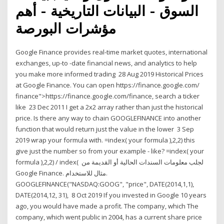
السوق - البيانات التاريخية - أهم
مؤشرات البورصة
Google Finance provides real-time market quotes, international
exchanges, up-to -date financial news, and analytics to help
you make more informed trading 28 Aug 2019 Historical Prices
at Google Finance. You can open https://finance.google.com/
finance">https://finance.google.com/finance, search a ticker
like 23 Dec 2011 I get a 2x2 array rather than just the historical
price. Is there any way to chain GOOGLEFINANCE into another
function that would return just the value in the lower 3 Sep
2019 wrap your formula with. =index( your formula ),2,2) this
give just the number so from your example - like? =index( your
formula ),2,2) / index( لجلب معلومات السندات الحالية أو القديمة من
Google Finance. مثال للاستخدام.
GOOGLEFINANCE("NASDAQ:GOOG", "price", DATE(2014,1,1),
DATE(2014,12, 31), 8 Oct 2019 If you invested in Google 10 years
ago, you would have made a profit. The company, which The
company, which went public in 2004, has a current share price