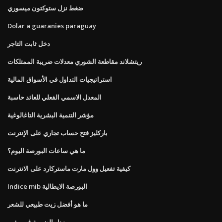
ضغط نزل ستوكتون ميسوري
Dolar a guaranies paraguay
دخل ثابت التاجر
ريتشلاند مقاطعة الشوري معدلات ضريبة الممتلكات
استراتيجيات التداول في الأسواق المالية
المعدل الاسمي الفعلي للعائد حاسبة
مؤشر التنمية البشرية التاغالوغية
باركليز فتح حساب تجاري على الإنترنت
ما هي ساعات البورصة اليوم؟
كيفية تفعيل وول مارت ماستركارد على الانترنت
Indice mib البورصة الايطالية
ما هو أفضل زيت طبيعي للشعر
معدل الضريبة غير مقيم