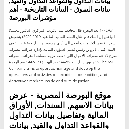
بيانات التداول والقواعد التداول والقيد,
بيانات السوق - البيانات التاريخية - أهم
مؤشرات البورصة
3‏‏/6‏‏/1442 بعد الهجرة قال محافظ بنك الكويت المركزي الدكتور محمد
الهاشل إن البنك قام خلال السنة المالية الماضية (2019-2020) بتخفيض
سعر الخصم ثلاث مرات لتصل الى أدنى مستوياتها التاريخية عند 1.5 في
المئة. كمال بالروين رئيس قسم الشؤون المالية بإدارة ضرائب مصراتة
مصرح لاذاعة مصراتة: الاموال اللي دخلت خزينة مصلحة الضرائب مصراتة
95 مليون دينار. 23‏‏/5‏‏/1442 بعد الهجرة 3‏‏/6‏‏/1442 بعد الهجرة The ASE
Company aims to operate, manage and develop the
operations and activities of securities, commodities, and
derivatives markets inside and outside Jordan
موقع البورصة المصرية - عرض
بيانات الاسهم, السندات, الأوراق
المالية وتفاصيل بيانات التداول
والقواعد التداول والقيد, بيانات