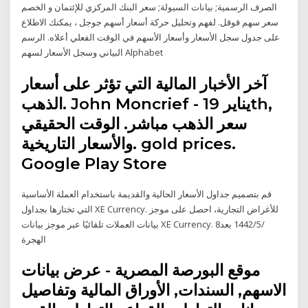
الصرف الرسمية; بيانات السيولة; سعر البنك المركزي للإئتمان و الخصم
سعر سهم قوقل. لفهم وتحليل حركة أسعار أسهم جوجل ، يمكنك الاطلاع
على جدول سجل الأسعار وأسعار الأسهم في الوقت الفعلي أعلاه. الرسم
البياني وسجل الأسعار لسهم Alphabet
آخر الأخبار المالية التي تؤثر على أسعار
الذهب. John Moncrief - يناير 19th,
سعر الذهب مباشر. الوقت الحقيقي
والأسعار التاريخية. gold prices.
Google Play Store
قم بتصميم جداول الأسعار الحالية والقديمة باستخدام العملة الأساسية
التي تختارها بجداول XE Currency. للأغراض التجارية، احصل على موجز
بيانات العملات تلقائيًا عبر موجز بيانات XE Currency. 8‏‏/5‏‏/1442 بعد
الهجرة
موقع البورصة المصرية - عرض بيانات
الاسهم, السندات, الأوراق المالية وتفاصيل