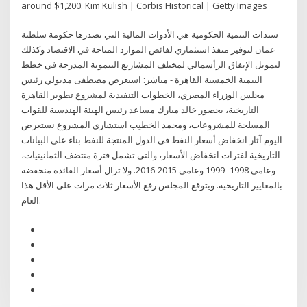
around $1,200. Kim Kulish | Corbis Historical | Getty Images
سندات التنمية الحكومية هي الأدوات المالية التي تصدرها حكومة سلطنة
عمان لتوفير منفذ استثماري لفائض الموارد المتاحة في الاقتصاد وكذلك
لتمويل الإنفاق الرأسمالي لمختلف المشاريع التنموية المدرجة في خطط
التنمية الخمسية القاهرة - مباشر: استعرض مصطفى مدبولي رئيس
مجلس الوزراء المصري، الخطوات التنفيذية لمشروع تطوير القاهرة
التاريخية، بحضور خالد مبارك مساعد رئيس الهيئة الهندسية للقوات
المسلحة للمشروعات، ومحمد الخطيب استشاري المشروع نستعرض
اليوم آثار انخفاض أسعار النفط في الدول المنتجة للنفط بناء على البيانات
التاريخية لفترات انخفاض الأسعار، والتي تشمل فترة منتضف الثمانينيات،
وعامي 1998- 1999 وعامي 2015-2016. ولا تزال أسعار الفائدة منخفضة
بالمعايير التاريخية. ويتوقع المجلس رفع الأسعار ثلاث مرات على الأقل هذا
العام.