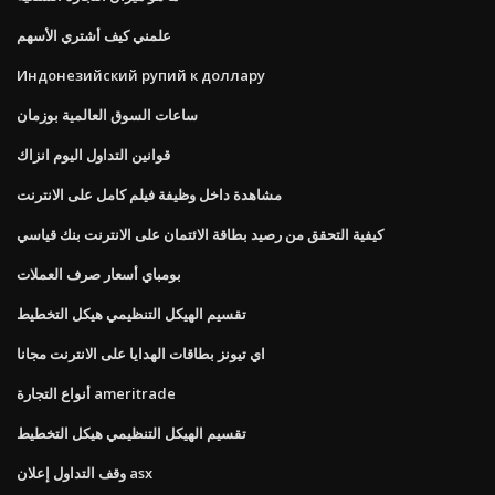
علمني كيف أشتري الأسهم
Индонезийский рупий к доллару
ساعات السوق العالمية بوزمان
قوانين التداول اليوم انزاك
مشاهدة داخل وظيفة فيلم كامل على الانترنت
كيفية التحقق من رصيد بطاقة الائتمان على الانترنت بنك قياسي
بومباي أسعار صرف العملات
تقسيم الهيكل التنظيمي هيكل التخطيط
اي تيونز بطاقات الهدايا على الانترنت مجانا
أنواع التجارة ameritrade
تقسيم الهيكل التنظيمي هيكل التخطيط
وقف التداول إعلان asx